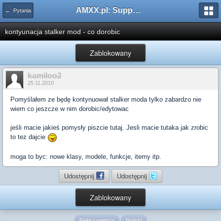
AMXX.pl: Support AMX Mod X i SourceMod
← Pytania
kontyunacja stalker mod - co dorobic
Zablokowany
kamiloo2
25.11.2010
Pomyślałem ze będę kontynuował stalker moda tylko zabardzo nie
wiem co jeszcze w nim dorobic/edytowac
jeśli macie jakieś pomysły piszcie tutaj. Jesli macie tutaka jak zrobic
to tez dajcie
moga to byc: nowe klasy, modele, funkcje, itemy itp.
Udostępnij
Udostępnij
Zablokowany
Pełna wersja
Polski