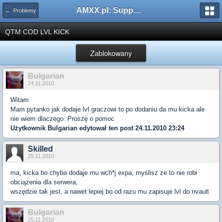
AMXX.pl: Support AMX Mod X i SourceMod
← Problemy
QTM COD LVL KICK
Zablokowany
Bulgarian
24.11.2010
Witam
Mam pytanko jak dodaje lvl graczowi to po dodaniu da mu kicka ale
nie wiem dlaczego. Proszę o pomoc
Użytkownik
Bulgarian
edytował ten post 24.11.2010 23:24
Skilled
25.11.2010
ma, kicka bo chyba dodaje mu wch*j expa, myślisz ze to nie robi
obciązenia dla serwera,
wszędzie tak jest, a nawet lepiej bo od razu mu zapisuje lvl do nvault
Bulgarian
25.11.2010