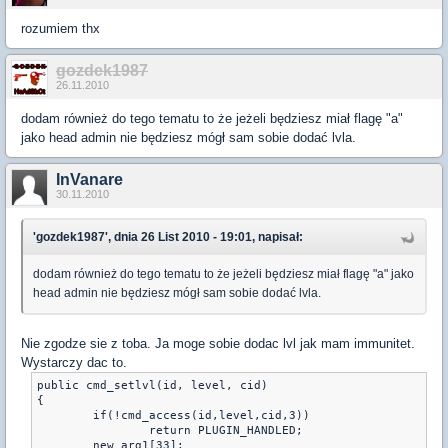
rozumiem thx
gozdek1987
26.11.2010
dodam również do tego tematu to że jeżeli będziesz miał flagę "a"
jako head admin nie będziesz mógł sam sobie dodać lvla.
InVanare
30.11.2010
'gozdek1987', dnia 26 List 2010 - 19:01, napisał:
dodam również do tego tematu to że jeżeli będziesz miał flagę "a" jako
head admin nie będziesz mógł sam sobie dodać lvla.
Nie zgodze sie z toba. Ja moge sobie dodac lvl jak mam immunitet.
Wystarczy dac to.
public cmd_setlvl(id, level, cid)
{
        if(!cmd_access(id,level,cid,3))
                return PLUGIN_HANDLED;
        new arg1[33];