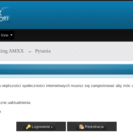
Inne
pting AMXX
→
Pytania
 większości społeczności internetowych musisz się zarejestrować aby móc od
zne uaktualnienia
h