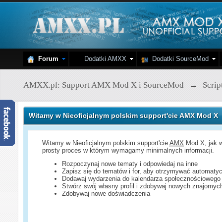
Forum
Dodatki AMXX
Dodatki SourceMod
AMXX.pl: Support AMX Mod X i SourceMod
→
Scri
Witamy w Nieoficjalnym polskim support'cie AMX Mod X
Witamy w Nieoficjalnym polskim support'cie
AMX
Mod X, jak w
prosty proces w którym wymagamy minimalnych informacji.
Rozpoczynaj nowe tematy i odpowiedaj na inne
Zapisz się do tematów i for, aby otrzymywać automatyc
Dodawaj wydarzenia do kalendarza społecznościowego
Stwórz swój własny profil i zdobywaj nowych znajomyc
Zdobywaj nowe doświadczenia