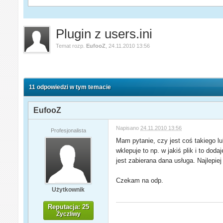
Plugin z users.ini
Temat rozp.
EufooZ
,
24.11.2010 13:56
11 odpowiedzi w tym temacie
EufooZ
Napisano
24.11.2010 13:56
Profesjonalista
Mam pytanie, czy jest coś takiego lu
wklepuje to np. w jakiś plik i to dod
jest zabierana dana usługa. Najlepie
Czekam na odp.
Użytkownik
Reputacja: 25
Życzliwy