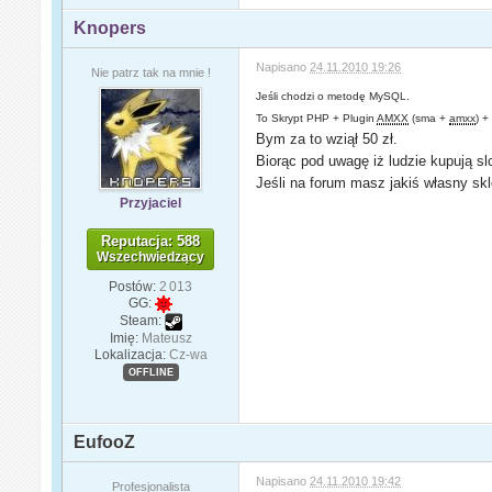
Knopers
Napisano
24.11.2010 19:26
Nie patrz tak na mnie !
Jeśli chodzi o metodę MySQL.
To Skrypt PHP + Plugin
AMXX
(sma +
amxx
) +
Bym za to wziął 50 zł.
Biorąc pod uwagę iż ludzie kupują s
Jeśli na forum masz jakiś własny skle
Przyjaciel
Reputacja: 588
Wszechwiedzący
Postów:
2 013
GG:
Steam:
Imię:
Mateusz
Lokalizacja:
Cz-wa
OFFLINE
EufooZ
Napisano
24.11.2010 19:42
Profesjonalista