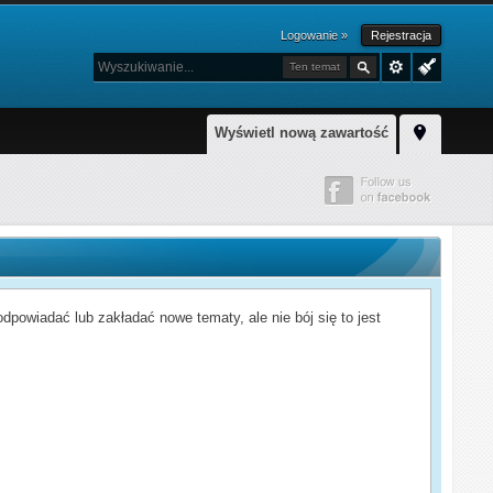
Logowanie »
Rejestracja
Ten temat
Wyświetl nową zawartość
powiadać lub zakładać nowe tematy, ale nie bój się to jest