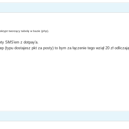
 skrypt tworzący tabelę w bazie (php).
loty SMS'em z dotpay'a.
p (typu dostajesz pkt za posty) to bym za łączenie tego wziął 20 zł odliczają