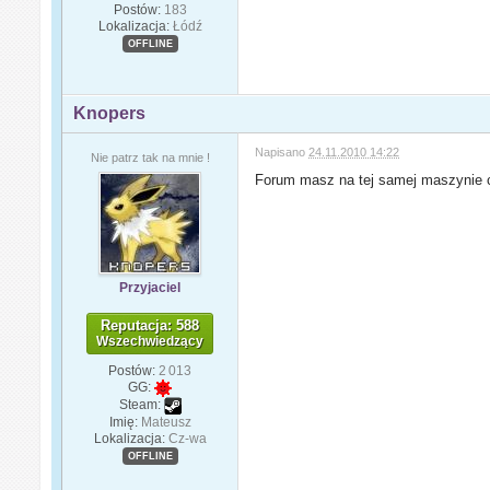
Postów:
183
Lokalizacja:
Łódź
OFFLINE
Knopers
Napisano
24.11.2010 14:22
Nie patrz tak na mnie !
Forum masz na tej samej maszynie 
Przyjaciel
Reputacja: 588
Wszechwiedzący
Postów:
2 013
GG:
Steam:
Imię:
Mateusz
Lokalizacja:
Cz-wa
OFFLINE