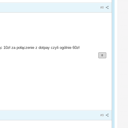
#8
c 10zł za połączenie z dotpay czyli ogólnie 60zł
0
#9