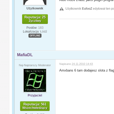
Użytkownik
Użytkownik
EufooZ
edytował ten p
Reputacja: 25
Życzliwy
Postów:
183
Lokalizacja:
Łódź
OFFLINE
MafiaDL
Napisano
24.11.2010 14:43
Naj-Najstarszy Moderator
Amxbans 6 tam dodajesz slota z flag
Przyjaciel
Reputacja: 561
Wszechwiedzący