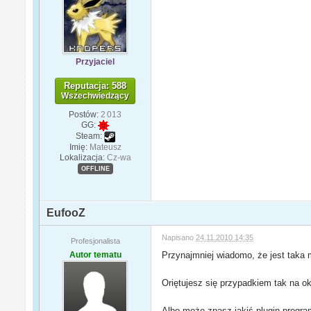
Przyjaciel
Reputacja: 588
Wszechwiedzący
Postów:
2 013
GG:
Steam:
Imię:
Mateusz
Lokalizacja:
Cz-wa
OFFLINE
EufooZ
Napisano
24.11.2010 14:35
Profesjonalista
Autor tematu
Przynajmniej wiadomo, że jest taka 
Oriętujesz się przypadkiem tak na o
Albo może znasz jakiś plugin program