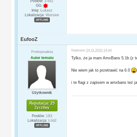
Postów:
3 492
GG:
Imię:
Łukasz
Lokalizacja:
Warsaw
OFFLINE
EufooZ
Napisano
24.11.2010 14:44
Profesjonalista
Autor tematu
Tylko, że ja mam AmxBans 5.1b (z t
Nie wiem jak to przetrawić na 6.0
i te flagi z zapisem w amxbans też ja
Użytkownik
Reputacja: 25
Życzliwy
Postów:
183
Lokalizacja:
Łódź
OFFLINE