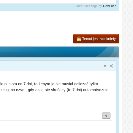
Guest Message by
DevFuse
Temat jest zamknięty
#1
upi slota na 7 dni, to żebym ja nie musiał odliczać tylko
ca usługi po czym, gdy czas się skończy (te 7 dni) automatycznie
0