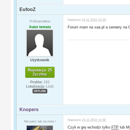
EufooZ
Napisano
24.11.2010 14:26
Profesjonalista
Autor tematu
Forum mam na xaa.pl a serwery na 
Użytkownik
Reputacja: 25
Życzliwy
Postów:
183
Lokalizacja:
Łódź
OFFLINE
Knopers
Napisano
24.11.2010 14:30
Nie patrz tak na mnie !
Czyli w grę wchodzi tylko
FTP
lub My