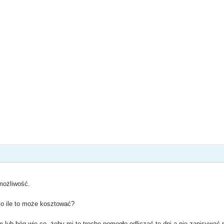
możliwość.
ko ile to może kosztować?
 lub bóg wie co, żeby mi to trochę pomogło odliczać te dni a nie zapisywać 