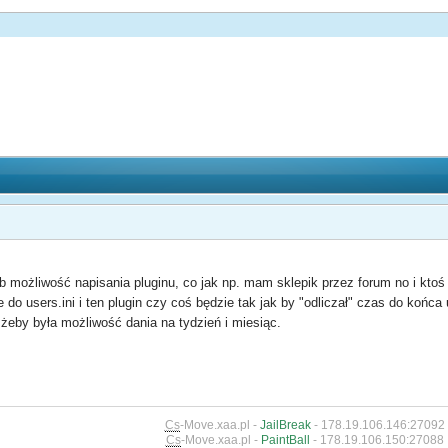
b możliwość napisania pluginu, co jak np. mam sklepik przez forum no i ktoś k
aje do users.ini i ten plugin czy coś będzie tak jak by "odliczał" czas do koń
j żeby była możliwość dania na tydzień i miesiąc.
Cs
-Move.xaa.pl -
JailBreak
- 178.19.106.146:27092
Cs
-Move.xaa.pl -
PaintBall
- 178.19.106.150:27088