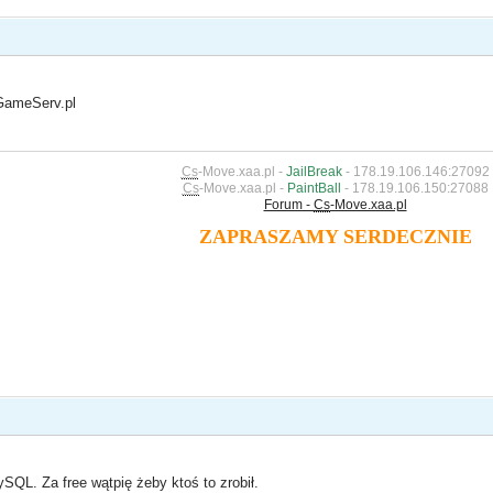
GameServ.pl
Cs
-Move.xaa.pl -
JailBreak
- 178.19.106.146:27092
Cs
-Move.xaa.pl -
PaintBall
- 178.19.106.150:27088
Forum -
Cs
-Move.xaa.pl
ZAPRASZAMY SERDECZNIE
SQL. Za free wątpię żeby ktoś to zrobił.