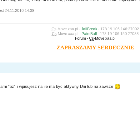
ost 24.11.2010 14:38
Cs
-Move.xaa.pl -
JailBreak
- 178.19.106.146:27092
Cs
-Move.xaa.pl -
PaintBall
- 178.19.106.150:27088
Forum -
Cs
-Move.xaa.pl
ZAPRASZAMY SERDECZNIE
ami "bz" i wpisujesz na ile ma być aktywny Dni lub na zawsze