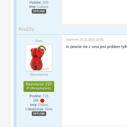
Postów:
203
Imię:
Łukasz
OFFLINE
FreZZy
Napisano
20.11.2010 19:56
Guru
to pewnie nie z sma jest problem tyl
Zbanowany
Reputacja: 210
Profesjonalista
Postów:
716
GG:
Imię:
Paweł
Lokalizacja:
Wwa
OFFLINE