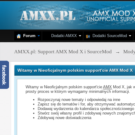
Forum
Dodatki AMXX
Dodatki SourceMod
AMXX.pl: Support AMX Mod X i SourceMod
→
Mod
Witamy w Nieoficjalnym polskim support'cie AMX Mod X
Witamy w Nieoficjalnym polskim support'cie
AMX
Mod X, jak w
prosty proces w którym wymagamy minimalnych informacji.
Rozpoczynaj nowe tematy i odpowiedaj na inne
Zapisz się do tematów i for, aby otrzymywać automatyc
Dodawaj wydarzenia do kalendarza społecznościowego
Stwórz swój własny profil i zdobywaj nowych znajomyc
Zdobywaj nowe doświadczenia