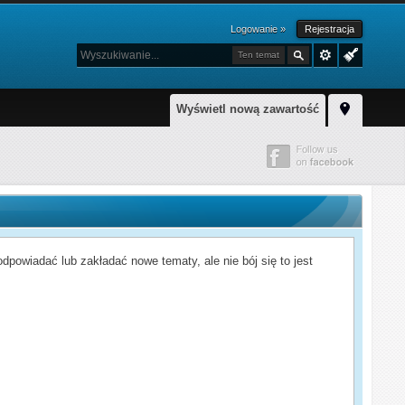
Logowanie »
Rejestracja
Ten temat
Wyświetl nową zawartość
powiadać lub zakładać nowe tematy, ale nie bój się to jest