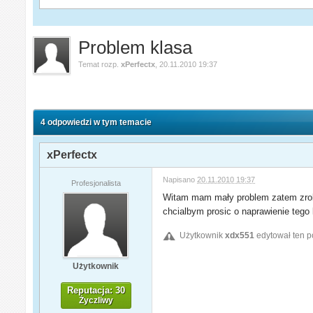
Problem klasa
Temat rozp.
xPerfectx
,
20.11.2010 19:37
4 odpowiedzi w tym temacie
xPerfectx
Napisano
20.11.2010 19:37
Profesjonalista
Witam mam mały problem zatem zrobile
chcialbym prosic o naprawienie tego 
Użytkownik
xdx551
edytował ten p
Użytkownik
Reputacja: 30
Życzliwy