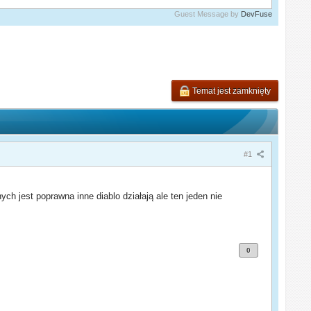
Guest Message by
DevFuse
Temat jest zamknięty
#1
ch jest poprawna inne diablo działają ale ten jeden nie
0