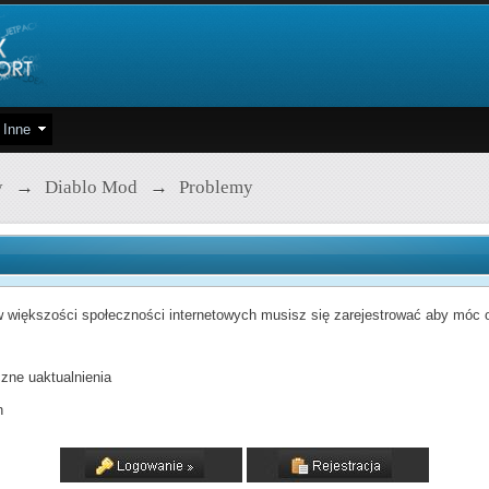
Inne
y
→
Diablo Mod
→
Problemy
 większości społeczności internetowych musisz się zarejestrować aby móc od
zne uaktualnienia
h