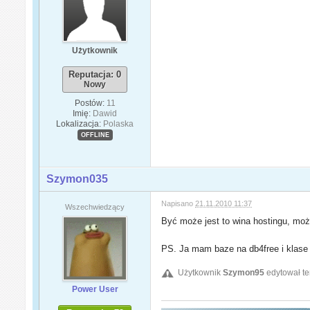
Użytkownik
Reputacja: 0
Nowy
Postów:
11
Imię:
Dawid
Lokalizacja:
Polaska
OFFLINE
Szymon035
Napisano
21.11.2010 11:37
Wszechwiedzący
Być może jest to wina hostingu, moż
PS. Ja mam baze na db4free i klase
Użytkownik
Szymon95
edytował te
Power User