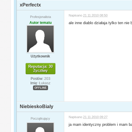
xPerfectx
Napisano
21.11.2010 08:50
Profesjonalista
Autor tematu
ale inne diablo działaja tylko ten ni
Użytkownik
Reputacja: 30
Życzliwy
Postów:
203
Imię:
Łukasz
OFFLINE
NiebieskoBialy
Napisano
21.11.2010 09:27
Początkujący
ja mam identyczny problem i mam ba