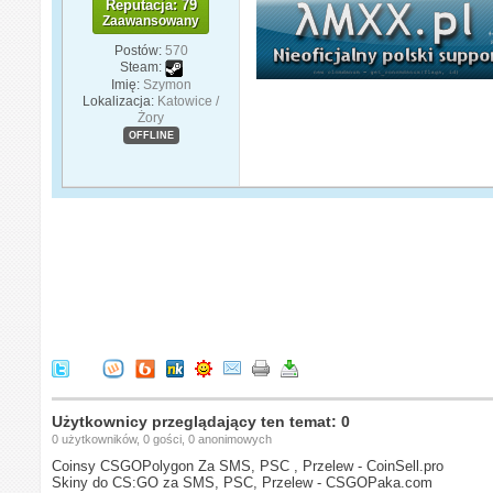
Reputacja: 79
Zaawansowany
Postów:
570
Steam:
Imię:
Szymon
Lokalizacja:
Katowice /
Żory
OFFLINE
Użytkownicy przeglądający ten temat: 0
0 użytkowników, 0 gości, 0 anonimowych
Coinsy CSGOPolygon Za SMS, PSC , Przelew - CoinSell.pro
Skiny do CS:GO za SMS, PSC, Przelew - CSGOPaka.com