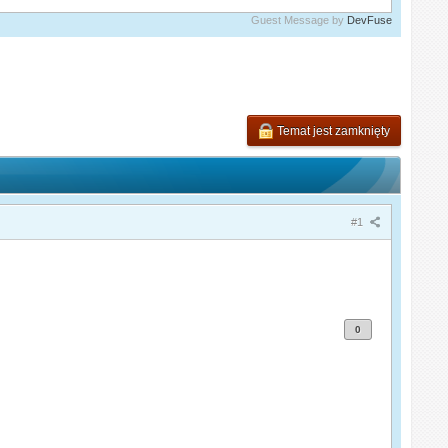
Guest Message by
DevFuse
Temat jest zamknięty
#1
0