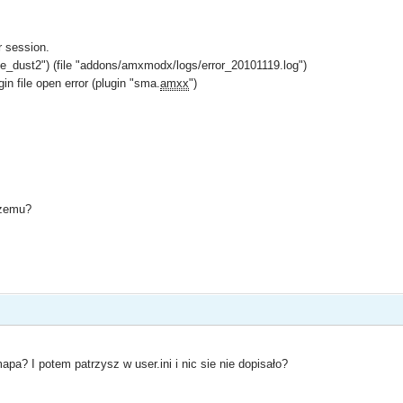
r session.
de_dust2") (file "addons/amxmodx/logs/error_20101119.log")
gin file open error (plugin "sma.
amxx
")
 czemu?
apa? I potem patrzysz w user.ini i nic sie nie dopisało?