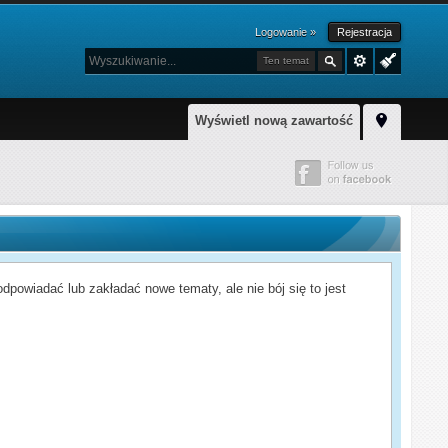
Logowanie »
Rejestracja
Ten temat
Wyświetl nową zawartość
powiadać lub zakładać nowe tematy, ale nie bój się to jest