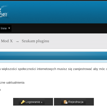
Inne
 Mod X
→
Szukam pluginu
 większości społeczności internetowych musisz się zarejestrować aby móc od
zne uaktualnienia
h