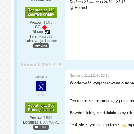
Dodano 21 listopad 2010 - 21:11:
@ Refresh
Reputacja: 130
Zaawansowany
Postów:
1 161
GG:
Steam:
Imię:
Mateusz
Lokalizacja:
Łęczna
OFFLINE
Adminek AMXX.PL
Napisano
21.11.2010 23:13
Admin :)
Wiadomość wygenerowana automa
Bot
Ten temat został zamknięty przez mo
Reputacja: 156
Profesjonalista
Powód:
Jakby nie działało to by ni
Postów:
7 530
Lokalizacja:
AMXX.PL
Jeśli się z tym nie zgadzasz,
rapo
OFFLINE