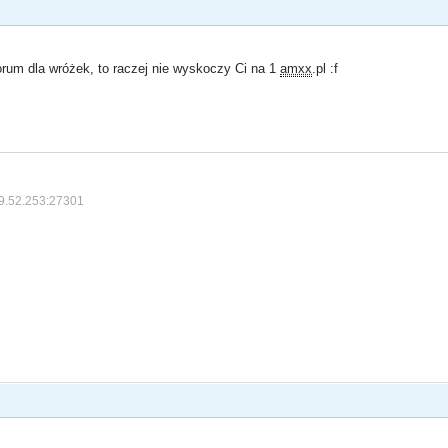
rum dla wróżek, to raczej nie wyskoczy Ci na 1
amxx
.pl :f
9.52.253:27301