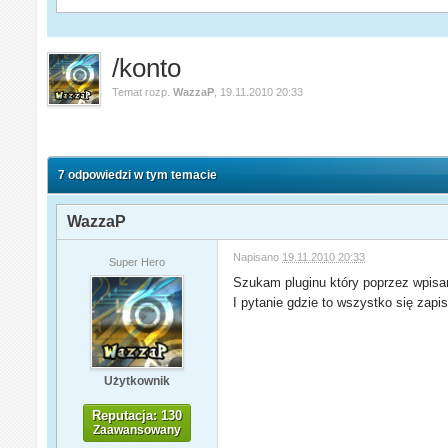
/konto
Temat rozp.
WazzaP
,
19.11.2010 20:33
7 odpowiedzi w tym temacie
WazzaP
Napisano
19.11.2010 20:33
Super Hero
Szukam pluginu który poprzez wpisan
I pytanie gdzie to wszystko się zapi
Użytkownik
Reputacja: 130
Zaawansowany