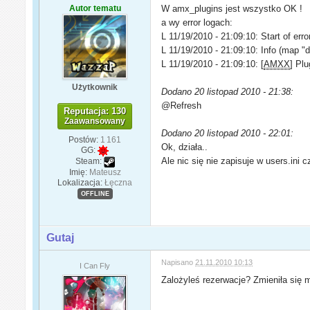
Autor tematu
W amx_plugins jest wszystko OK !
a wy error logach:
L 11/19/2010 - 21:09:10: Start of erro
L 11/19/2010 - 21:09:10: Info (map "
L 11/19/2010 - 21:09:10: [
AMXX
] Plu
Użytkownik
Dodano 20 listopad 2010 - 21:38:
@Refresh
Reputacja: 130
Zaawansowany
Dodano 20 listopad 2010 - 22:01:
Postów:
1 161
Ok, działa..
GG:
Ale nic się nie zapisuje w users.ini
Steam:
Imię:
Mateusz
Lokalizacja:
Łęczna
OFFLINE
Gutaj
Napisano
21.11.2010 10:13
I Can Fly
Zalożyleś rezerwacje? Zmieniła się m