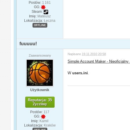
Postów:
1 161
GG:
Steam:
Imię:
Mateusz
Lokalizacja:
Łęczna
OFFLINE
fuuuuu!
Napisano
19.11.2010 20:58
Zaawansowany
Simple Account Maker - Nieoficjalny 
W
users.ini
.
Użytkownik
Reputacja: 35
Życzliwy
Postów:
117
GG:
Imię:
Kamil
Lokalizacja:
Kraków
OFFLINE