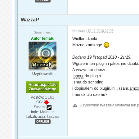
WazzaP
Napisano
19.11.2010 21:06
Super Hero
Autor tematu
Wielkie dzięki.
Można zamknąć
Dodano 19 listopad 2010 - 21:19:
Wgrałem ten plugin i jakoś nie działa.
A wszystko dobrze..
Użytkownik
.
amxx
do plugin
.sma do scripting
Reputacja: 130
i dopisałem do plugin.ini.. (sam.
amx
Zaawansowany
I nie działa czemu?
Postów:
1 161
GG:
Użytkownik
WazzaP
edytował ten p
Steam:
Imię:
Mateusz
Lokalizacja:
Łęczna
OFFLINE