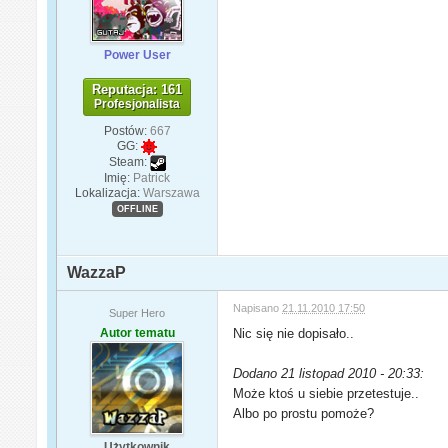
Power User
Reputacja: 161
Profesjonalista
Postów:
667
GG:
Steam:
Imię:
Patrick
Lokalizacja:
Warszawa
OFFLINE
WazzaP
Napisano
21.11.2010 17:50
Super Hero
Autor tematu
Nic się nie dopisało..
Dodano 21 listopad 2010 - 20:33:
Może ktoś u siebie przetestuje..
Albo po prostu pomoże?
Użytkownik