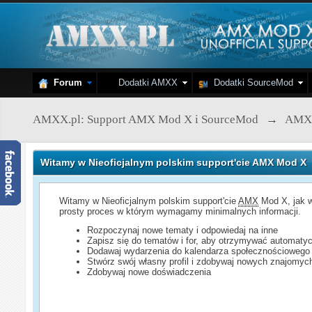
Forum
Dodatki AMXX
Dodatki SourceMod
AMXX.pl: Support AMX Mod X i SourceMod
→
AMX
Witamy w Nieoficjalnym polskim support'cie AMX Mod X
Witamy w Nieoficjalnym polskim support'cie
AMX
Mod X, jak w
prosty proces w którym wymagamy minimalnych informacji.
Rozpoczynaj nowe tematy i odpowiedaj na inne
Zapisz się do tematów i for, aby otrzymywać automatyc
Dodawaj wydarzenia do kalendarza społecznościowego
Stwórz swój własny profil i zdobywaj nowych znajomyc
Zdobywaj nowe doświadczenia