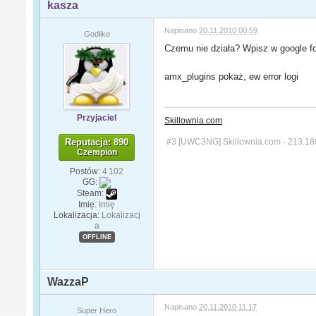
kasza
Napisano
20.11.2010 00:59
Godlike
Czemu nie działa? Wpisz w google fo
amx_plugins pokaż, ew error logi
Przyjaciel
Skillownia.com
Reputacja: 890
#3 [UWC3NG] Skillownia.com - 213.18
Czempion
Postów:
4 102
GG:
Steam:
Imię:
Imię
Lokalizacja:
Lokalizacj
a
OFFLINE
WazzaP
Napisano
20.11.2010 11:17
Super Hero