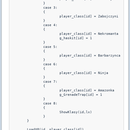
		}
		case 3: 
		{	
			player_class[id] = Zabojczyni
		}
		case 4: 
		{			
			player_class[id] = Nekromanta
			g_haskit[id] = 1
		}
		case 5: 
		{	
			player
		}
		case 6: 
		{	
			player_class[id] = Ninja
		}
		case 7: 
		{	
			player_class[id] = Amazonka
			g_GrenadeTrap[id] = 1
		}
                case 8:
                {
                        ShowKlasy(id,lx)
                }
	}
	LoadXP(id, player_class[id])