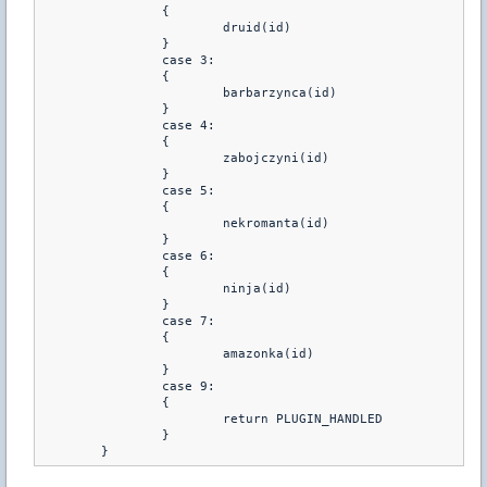
		{	
			druid(id)
		}
		case 3:
		{
			barbarzynca(id)
		}
		case 4:
		{
			zabojczyni(id)
		}
		case 5:
		{
			nekromanta(id)
		}
		case 6:
		{
			ninja(id)
		}
		case 7:
		{
			amazonka(id)
		}
		case 9:
		{
			return PLUGIN_HANDLED
		}