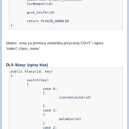
	CurWeapon(id)
	give_knife(id)
	return PLUGIN_HANDLED
otwórz .sma za pomoca notatnika przycisnij Ctrl+F i wpisz
'
select_class_menu
'
DLA /klasy: (opisy klas)
public klasy(id, key) 
{ 
	switch(key) 
	{ 
		case 0: 
		{	
			czarodziejka(id)
		}
		case 1: 
		{	
			paladyn(id)
		}
		case 2: 