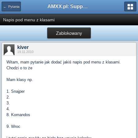
AMXX.pl: Support AMX Mod X i SourceMod
← Pytania
Napis pod menu z klasami
Zablokowany
kiver
19.11.2010
Witam, mam pytanie jak dodać jakiś napis pod menu z klasami.
Chodzi o to że
Mam klasy np.
1. Snajper
2.
3.
4.
8. Komandos
9. Wroc