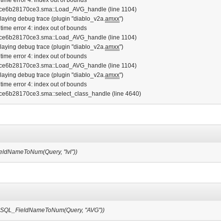
 4ce6b28170ce3.sma::Load_AVG_handle (line 1104)
playing debug trace (plugin "diablo_v2a.
amxx
")
 time error 4: index out of bounds
 4ce6b28170ce3.sma::Load_AVG_handle (line 1104)
playing debug trace (plugin "diablo_v2a.
amxx
")
 time error 4: index out of bounds
 4ce6b28170ce3.sma::Load_AVG_handle (line 1104)
playing debug trace (plugin "diablo_v2a.
amxx
")
 time error 4: index out of bounds
 4ce6b28170ce3.sma::select_class_handle (line 4640)
ldNameToNum(Query, "lvl"))
, SQL_FieldNameToNum(Query, "AVG"))