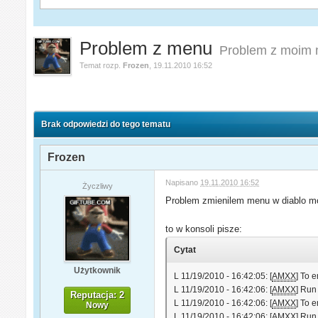
Problem z menu
Problem z moim m
Temat rozp.
Frozen
,
19.11.2010 16:52
Brak odpowiedzi do tego tematu
Frozen
Napisano
19.11.2010 16:52
Życzliwy
Problem zmienilem menu w diablo m
to w konsoli pisze:
Cytat
Użytkownik
L 11/19/2010 - 16:42:05: [
AMXX
] To 
L 11/19/2010 - 16:42:06: [
AMXX
] Run
Reputacja: 2
L 11/19/2010 - 16:42:06: [
AMXX
] To 
Nowy
L 11/19/2010 - 16:42:06: [
AMXX
] Run