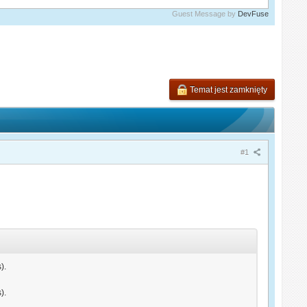
Guest Message by
DevFuse
Temat jest zamknięty
#1
).
).