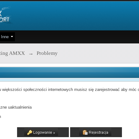
Inne
pting AMXX
→
Problemy
 większości społeczności internetowych musisz się zarejestrować aby móc od
zne uaktualnienia
h