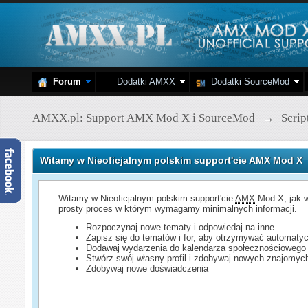
Forum
Dodatki AMXX
Dodatki SourceMod
AMXX.pl: Support AMX Mod X i SourceMod
→
Scri
Witamy w Nieoficjalnym polskim support'cie AMX Mod X
Witamy w Nieoficjalnym polskim support'cie
AMX
Mod X, jak w
prosty proces w którym wymagamy minimalnych informacji.
Rozpoczynaj nowe tematy i odpowiedaj na inne
Zapisz się do tematów i for, aby otrzymywać automatyc
Dodawaj wydarzenia do kalendarza społecznościowego
Stwórz swój własny profil i zdobywaj nowych znajomyc
Zdobywaj nowe doświadczenia