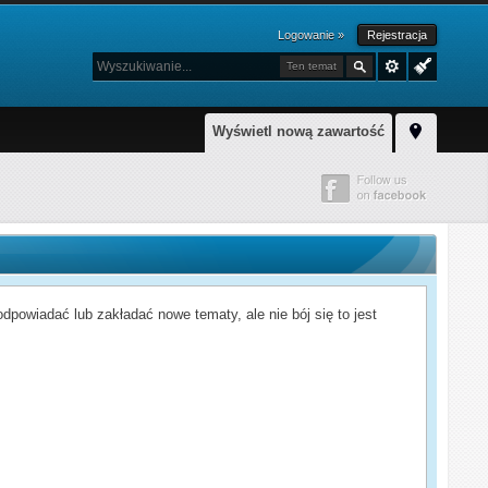
Logowanie »
Rejestracja
Ten temat
Wyświetl nową zawartość
powiadać lub zakładać nowe tematy, ale nie bój się to jest