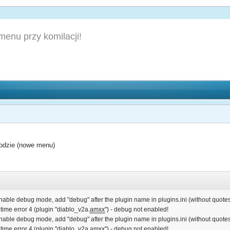
enu przy komilacji!
odzie (nowe menu)
enable debug mode, add "debug" after the plugin name in plugins.ini (without quotes
 time error 4 (plugin "diablo_v2a.
amxx
") - debug not enabled!
enable debug mode, add "debug" after the plugin name in plugins.ini (without quotes
 time error 4 (plugin "diablo_v2a.
amxx
") - debug not enabled!