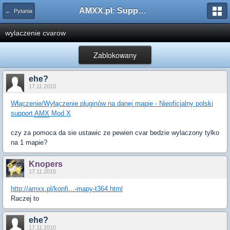
AMXX.pl: Support AMX Mod X i SourceMod
← Pytania
wylaczenie cvarow
Zablokowany
ehe?
17.11.2010
Włączenie/Wyłączenie pluginów na danej mapie - Nieoficjalny polski
support
AMX
Mod X
czy za pomoca da sie ustawic ze pewien cvar bedzie wylaczony tylko
na 1 mapie?
Knopers
17.11.2010
http://amxx.pl/konfi...-mapy-t364.html
Raczej to
ehe?
17.11.2010