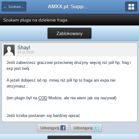
AMXX.pl: Support AMX Mod X i SourceMod
← Szukam pluginu
Szukam pluga na dzielenie fraga
Zablokowany
Shay!
14.11.2010
Jeśli zabierzesz graczowi przeciwnej drużyny więcej niż pół hp, frag i
exp jest twój
A jeżeli dobijesz od np. mniej niż pół hp to fraga ani expa nie
otrzymasz..
(ten plugin był na
COD
Modzie, ale nie wiem jak się nazywał)
Jeśli trzeba postaram się bardziej opisać
Udostępnij
Udostępnij