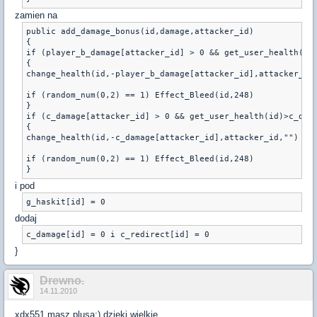
zamien na
public add_damage_bonus(id,damage,attacker_id)

{

if (player_b_damage[attacker_id] > 0 && get_user_health(id)
{

change_health(id,-player_b_damage[attacker_id],attacker_id,
if (random_num(0,2) == 1) Effect_Bleed(id,248)

}

if (c_damage[attacker_id] > 0 && get_user_health(id)>c_dama
{

change_health(id,-c_damage[attacker_id],attacker_id,"")

if (random_num(0,2) == 1) Effect_Bleed(id,248)

}
i pod
g_haskit[id] = 0
dodaj
c_damage[id] = 0 i c_redirect[id] = 0
}
Drewno.
14.11.2010
xdx551 masz plusa;) dzięki wielkie