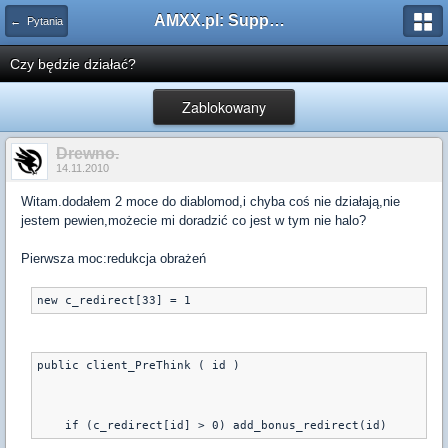
AMXX.pl: Support AMX Mod X i SourceMod
← Pytania
Czy będzie działać?
Zablokowany
Drewno.
14.11.2010
Witam.dodałem 2 moce do diablomod,i chyba coś nie działają,nie
jestem pewien,możecie mi doradzić co jest w tym nie halo?
Pierwsza moc:redukcja obrażeń
public client_PreThink ( id )