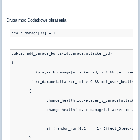
Druga moc:Dodatkowe obrażenia
public add_damage_bonus(id,damage,attacker_id)
{
	if (player_b_damage[attacker_id] > 0 && get_user_h
	if (c_damage[attacker_id] > 0 && get_user_health(i
	{
		change_health(id,-player_b_damage[attacker
		change_health(id,-c_damage[attacker_id],at
		if (random_num(0,2) == 1) Effect_Bleed(id,
	}