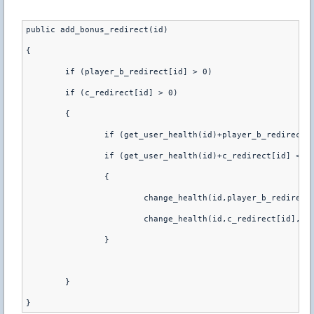
public add_bonus_redirect(id)
{
	if (player_b_redirect[id] > 0)
	if (c_redirect[id] > 0)
	{
		if (get_user_health(id)+player_b_redirect
		if (get_user_health(id)+c_redirect[id] <=
		{
			change_health(id,player_b_redirect
			change_health(id,c_redirect[id],0,
		}
	}