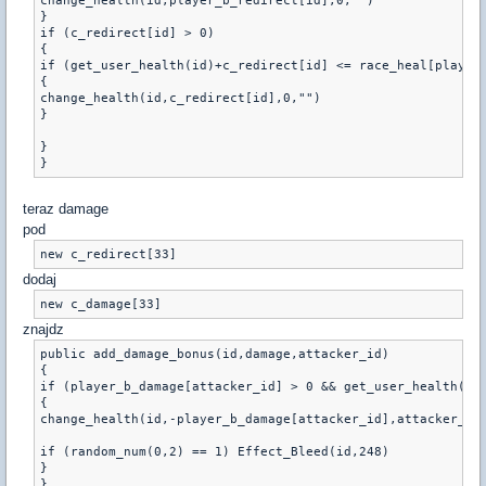
change_health(id,player_b_redirect[id],0,"")

}

if (c_redirect[id] > 0)

{

if (get_user_health(id)+c_redirect[id] <= race_heal[player_
{

change_health(id,c_redirect[id],0,"")

}

}

}
teraz damage
pod
new c_redirect[33]
dodaj
new c_damage[33]
znajdz
public add_damage_bonus(id,damage,attacker_id)

{

if (player_b_damage[attacker_id] > 0 && get_user_health(id)
{

change_health(id,-player_b_damage[attacker_id],attacker_id,
if (random_num(0,2) == 1) Effect_Bleed(id,248)

}

}