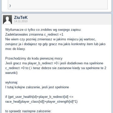
ZiuTeK
14.11.2010
Wytlumacze ci tylko co zrobiles wg swojego zapisu:
Zadeklarowales zmiannna c_redirect =1
Nie wiem czy pozniej zmieniasz w jakims miejscu jej wartosc,
zerujesz ja i dodajesz np gdy gracz ma jakis konkretny item lub jako
moc do klasy.
Przechodzimy do kodu pierwszej mocy
Jesli gracz ma player_b_redirect >0 i jesli dodatkowo ma spelnione
c_redirect >0 to:( i teraz dobrze sie zastanow kiedy sa spelnione te 2
warunki)
wykonaj:
I tutaj kolejne zalozenie, jesli jest spelnione
if (get_user_health(id)+player_b_redirect[id] <=
race_heal[player_class[id]]+player_strength[id]*1)
to sprawdz nastepne zalozenie: