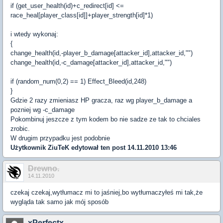
if (get_user_health(id)+c_redirect[id] <=
race_heal[player_class[id]]+player_strength[id]*1)
i wtedy wykonaj:
{
change_health(id,-player_b_damage[attacker_id],attacker_id,"")
change_health(id,-c_damage[attacker_id],attacker_id,"")
if (random_num(0,2) == 1) Effect_Bleed(id,248)
}
Gdzie 2 razy zmieniasz HP gracza, raz wg player_b_damage a
pozniej wg -c_damage
Pokombinuj jeszcze z tym kodem bo nie sadze ze tak to chciales
zrobic.
W drugim przypadku jest podobnie
Użytkownik
ZiuTeK
edytował ten post 14.11.2010 13:46
Drewno.
14.11.2010
czekaj czekaj,wytłumacz mi to jaśniej,bo wytłumaczyłeś mi tak,że
wygląda tak samo jak mój sposób
xPerfectx