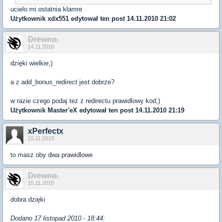
ucielo mi ostatnia klamre
Użytkownik
xdx551
edytował ten post 14.11.2010 21:02
Drewno.
14.11.2010
dzięki wielkie;)
a z add_bonus_redirect jest dobrze?
w razie czego podaj tez z redirectu prawidlowy kod;)
Użytkownik
Master'eX
edytował ten post 14.11.2010 21:19
xPerfectx
15.11.2010
to masz oby dwa prawidlowe
Drewno.
15.11.2010
dobra dzięki
Dodano 17 listopad 2010 - 18:44: