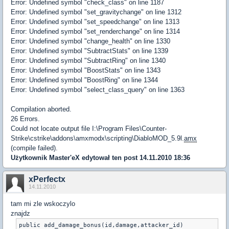
Error: Undefined symbol "check_class" on line 1187
Error: Undefined symbol "set_gravitychange" on line 1312
Error: Undefined symbol "set_speedchange" on line 1313
Error: Undefined symbol "set_renderchange" on line 1314
Error: Undefined symbol "change_health" on line 1330
Error: Undefined symbol "SubtractStats" on line 1339
Error: Undefined symbol "SubtractRing" on line 1340
Error: Undefined symbol "BoostStats" on line 1343
Error: Undefined symbol "BoostRing" on line 1344
Error: Undefined symbol "select_class_query" on line 1363
Compilation aborted.
26 Errors.
Could not locate output file I:\Program Files\Counter-
Strike\cstrike\addons\amxmodx\scripting\DiabloMOD_5.9l.
amx
(compile failed).
Użytkownik
Master'eX
edytował ten post 14.11.2010 18:36
xPerfectx
14.11.2010
tam mi zle wskoczylo
znajdz
public add_damage_bonus(id,damage,attacker_id)
