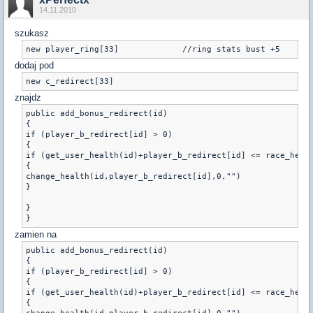
14.11.2010
szukasz
new player_ring[33]		//ring stats bust +5
dodaj pod
new c_redirect[33]
znajdz
public add_bonus_redirect(id)

{

if (player_b_redirect[id] > 0)

{

if (get_user_health(id)+player_b_redirect[id] <= race_heal[
{

change_health(id,player_b_redirect[id],0,"")

}

}

}
zamien na
public add_bonus_redirect(id)

{

if (player_b_redirect[id] > 0)

{

if (get_user_health(id)+player_b_redirect[id] <= race_heal[
{
