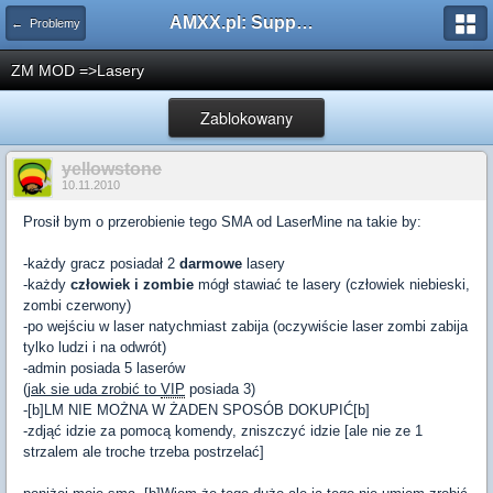
AMXX.pl: Support AMX Mod X i SourceMod
← Problemy
ZM MOD =>Lasery
Zablokowany
yellowstone
10.11.2010
Prosił bym o przerobienie tego SMA od LaserMine na takie by:
-każdy gracz posiadał 2
darmowe
lasery
-każdy
człowiek i zombie
mógł stawiać te lasery (człowiek niebieski,
zombi czerwony)
-po wejściu w laser natychmiast zabija (oczywiście laser zombi zabija
tylko ludzi i na odwrót)
-admin posiada 5 laserów
(
jak sie uda zrobić to
VIP
posiada 3)
-[b]LM NIE MOŻNA W ŻADEN SPOSÓB DOKUPIĆ[b]
-zdjąć idzie za pomocą komendy, zniszczyć idzie [ale nie ze 1
strzalem ale troche trzeba postrzelać]