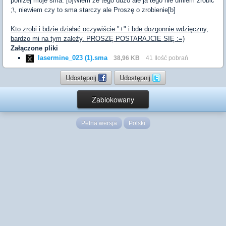
poniżej moje sma. [b]Wiem że tego dużo ale ja tego nie umiem zrobić
;\, niewiem czy to sma starczy ale Proszę o zrobienie[b]
Kto zrobi i bdzie działać oczywiście "+" i bde dozgonnie wdzięczny,
bardzo mi na tym zależy. PROSZĘ POSTARAJCIE SIĘ :=)
Załączone pliki
lasermine_023 (1).sma
38,96 KB
41 Ilość pobrań
Udostępnij
Udostępnij
Zablokowany
Pełna wersja
Polski