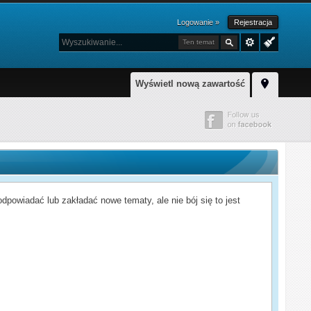
Logowanie »
Rejestracja
Ten temat
Wyświetl nową zawartość
powiadać lub zakładać nowe tematy, ale nie bój się to jest