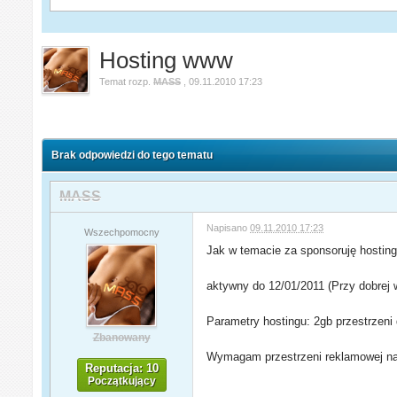
Hosting www
Temat rozp.
MASS
,
09.11.2010 17:23
Brak odpowiedzi do tego tematu
MASS
Napisano
09.11.2010 17:23
Wszechpomocny
Jak w temacie za sponsoruję hostin
aktywny do 12/01/2011 (Przy dobrej 
Parametry hostingu: 2gb przestrzeni
Zbanowany
Wymagam przestrzeni reklamowej na 
Reputacja: 10
Początkujący