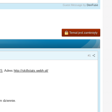
Guest Message by
DevFuse
Temat jest zamknięty
#1
CS
. Adres
http://skillstats.webh.pl/
m dziennie.