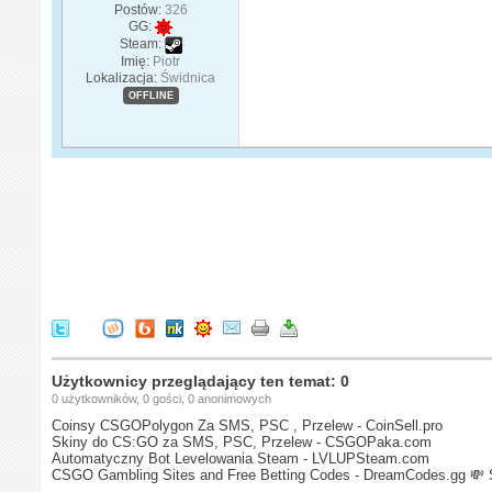
Postów:
326
GG:
Steam:
Imię:
Piotr
Lokalizacja:
Świdnica
OFFLINE
Użytkownicy przeglądający ten temat: 0
0 użytkowników, 0 gości, 0 anonimowych
Coinsy CSGOPolygon Za SMS, PSC , Przelew - CoinSell.pro
Skiny do CS:GO za SMS, PSC, Przelew - CSGOPaka.com
Automatyczny Bot Levelowania Steam - LVLUPSteam.com
CSGO Gambling Sites and Free Betting Codes - DreamCodes.gg
💸 