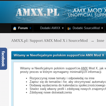
Forum
Dodatki AMXX
Dodatki SourceMod
AMXX.pl: Support AMX Mod X i SourceMod
→
Inne
Witamy w Nieoficjalnym polskim support'cie AMX Mod X
Witamy w Nieoficjalnym polskim support'cie
AMX
Mod X, jak w
prosty proces w którym wymagamy minimalnych informacji.
Rozpoczynaj nowe tematy i odpowiedaj na inne
Zapisz się do tematów i for, aby otrzymywać automatyc
Dodawaj wydarzenia do kalendarza społecznościowego
Stwórz swój własny profil i zdobywaj nowych znajomyc
Zdobywaj nowe doświadczenia