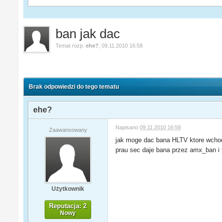
ban jak dac
Temat rozp.
ehe?
,
09.11.2010 16:58
Brak odpowiedzi do tego tematu
ehe?
Napisano
09.11.2010 16:58
Zaawansowany
jak moge dac bana HLTV ktore wchod
prau sec daje bana przez amx_ban i 
Użytkownik
Reputacja: 2
Nowy