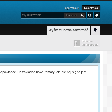
Logowanie »
Rejestracja
Ten temat
Wyświetl nową zawartość
powiadać lub zakładać nowe tematy, ale nie bój się to jest