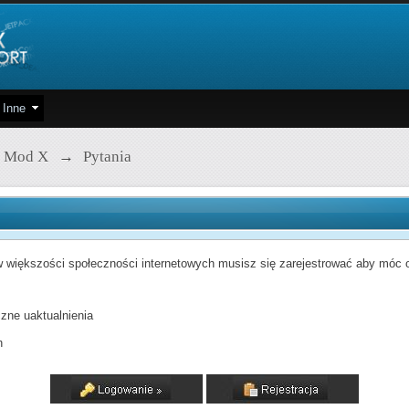
Inne
 Mod X
→
Pytania
 większości społeczności internetowych musisz się zarejestrować aby móc od
zne uaktualnienia
h