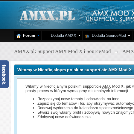
Forum
Dodatki AMXX
Dodatki SourceMod
AMXX.pl: Support AMX Mod X i SourceMod
→
AMX
Witamy w Nieoficjalnym polskim support'cie AMX Mod X
Witamy w Nieoficjalnym polskim support'cie
AMX
Mod X, jak w
prosty proces w którym wymagamy minimalnych informacji.
Rozpoczynaj nowe tematy i odpowiedaj na inne
Zapisz się do tematów i for, aby otrzymywać automatyc
Dodawaj wydarzenia do kalendarza społecznościowego
Stwórz swój własny profil i zdobywaj nowych znajomyc
Zdobywaj nowe doświadczenia