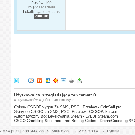
Postów:
109
Imię:
dasdadada
Lokalizacja:
dasdadas
OFFLINE
Użytkownicy przeglądający ten temat: 0
0 użytkowników, 0 gości, 0 anonimowych
Coinsy CSGOPolygon Za SMS, PSC , Przelew - CoinSell.pro
Skiny do CS:GO za SMS, PSC, Przelew - CSGOPaka.com
Automatyczny Bot Levelowania Steam - LVLUPSteam.com
CSGO Gambling Sites and Free Betting Codes - DreamCodes.gg
💸 
AMXX.pl: Support AMX Mod X i SourceMod
→
AMX Mod X
→
Pytania