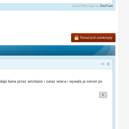
Guest Message by
DevFuse
Temat jest zamknięty
#1
aje bana przez amxbans i zaraz wraca i wywala ja server po
0