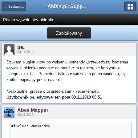
AMXX.pl: Support AMX Mod X i SourceMod
← Szukam pluginu
Plugin wywolujacy okienko
Zablokowany
pe.
09.11.2010
Szukam pluginu ktory po wpisaniu komendy /
przykladowa_komenda
wywoluje okienko podobne do motd, z ta roznica, ze korzysta z
innego pliku .txt . Pamietam tylko ze widzialem go na wiaderku, byl
krotki i napisany przez naven'a.
Nieaktualne, proszę o usuniecie/zamkniecie tematu.
Użytkownik
pe.
edytował ten post 09.11.2010 09:51
Abes Mapper
09.11.2010
#include <amxmodx>