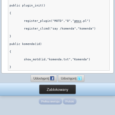
public plugin_init()
{
        register_plugin("MOTD","0","
amxx
.pl")
        register_clcmd("say /komenda","komenda")
}
public komenda(id)
{
        show_motd(id,"komenda.txt","Komenda")
Udostępnij
Udostępnij
Zablokowany
Pełna wersja
Polski