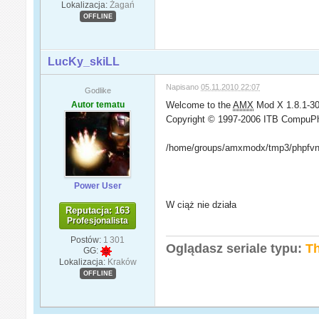
Lokalizacja:
Żagań
OFFLINE
LucKy_skiLL
Napisano
05.11.2010 22:07
Godlike
Autor tematu
Welcome to the
AMX
Mod X 1.8.1-30
Copyright © 1997-2006 ITB CompuP
/home/groups/amxmodx/tmp3/phpfvnLJn
Power User
W ciąż nie działa
Reputacja: 163
Profesjonalista
Postów:
1 301
Oglądasz seriale typu:
Th
GG:
Lokalizacja:
Kraków
OFFLINE