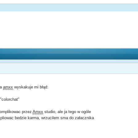
na
amxx
wyskakuje mi błąd:
 "colorchat"
skomplikowac przez
Amxx
studio, ale ja tego w ogóle
pliowac bedzie karma, wrzucilem sma do załacznika