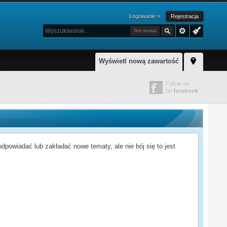
Logowanie »
Rejestracja
Ten temat
Wyświetl nową zawartość
powiadać lub zakładać nowe tematy, ale nie bój się to jest