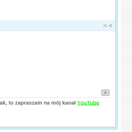
#3
0
tak, to zapraszam na mój kanał
YouTube