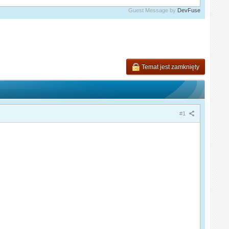
Guest Message by
DevFuse
Temat jest zamknięty
#1