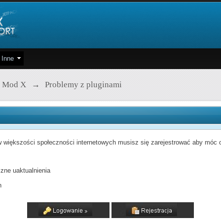
Inne
 Mod X
→
Problemy z pluginami
 większości społeczności internetowych musisz się zarejestrować aby móc od
zne uaktualnienia
h