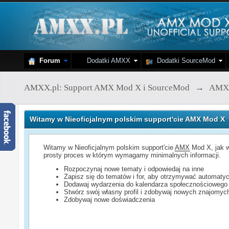
Forum
Dodatki AMXX
Dodatki SourceMod
AMXX.pl: Support AMX Mod X i SourceMod
→
AMX
Witamy w Nieoficjalnym polskim support'cie AMX Mod X
Witamy w Nieoficjalnym polskim support'cie
AMX
Mod X, jak w
prosty proces w którym wymagamy minimalnych informacji.
Rozpoczynaj nowe tematy i odpowiedaj na inne
Zapisz się do tematów i for, aby otrzymywać automatyc
Dodawaj wydarzenia do kalendarza społecznościowego
Stwórz swój własny profil i zdobywaj nowych znajomyc
Zdobywaj nowe doświadczenia