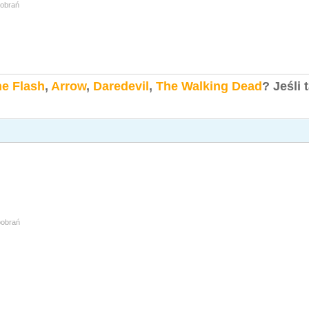
pobrań
e Flash
,
Arrow
,
Daredevil
,
The Walking Dead
?
Jeśli 
pobrań