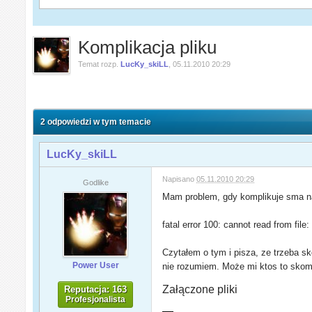
Komplikacja pliku
Temat rozp.
LucKy_skiLL
,
05.11.2010 20:29
2 odpowiedzi w tym temacie
LucKy_skiLL
Napisano
05.11.2010 20:29
Godlike
Mam problem, gdy komplikuje sma 
fatal error 100: cannot read from file:
Czytałem o tym i pisza, ze trzeba 
Power User
nie rozumiem. Może mi ktos to skom
Załączone pliki
Reputacja: 163
Profesjonalista