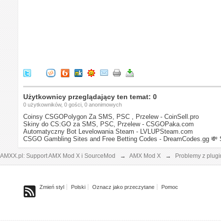
Użytkownicy przeglądający ten temat: 0
0 użytkowników, 0 gości, 0 anonimowych
Coinsy CSGOPolygon Za SMS, PSC , Przelew - CoinSell.pro
Skiny do CS:GO za SMS, PSC, Przelew - CSGOPaka.com
Automatyczny Bot Levelowania Steam - LVLUPSteam.com
CSGO Gambling Sites and Free Betting Codes - DreamCodes.gg
💸 
AMXX.pl: Support AMX Mod X i SourceMod
→
AMX Mod X
→
Problemy z plug
Zmień styl
Polski
Oznacz jako przeczytane
Pomoc