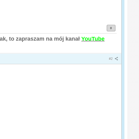
0
tak, to zapraszam na mój kanał
YouTube
#2