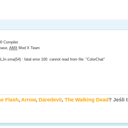
0 Compiler.
hase,
AMX
Mod X Team
.sma(54) : fatal error 100: cannot read from file: "ColorChat"
e Flash
,
Arrow
,
Daredevil
,
The Walking Dead
?
Jeśli 