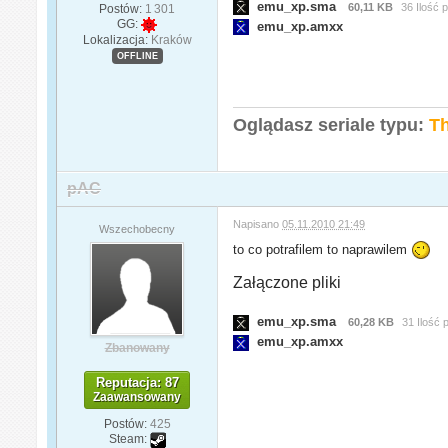
emu_xp.sma
60,11 KB
36 Ilość 
Postów:
1 301
GG:
emu_xp.amxx
Lokalizacja:
Kraków
OFFLINE
Oglądasz seriale typu:
Th
pAC
Napisano
05.11.2010 21:49
Wszechobecny
to co potrafilem to naprawilem
Załączone pliki
emu_xp.sma
60,28 KB
31 Ilość 
emu_xp.amxx
Zbanowany
Reputacja: 87
Zaawansowany
Postów:
425
Steam: