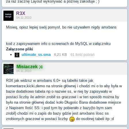
za raz zacznę Layout wykonywać a później zakoduje ; )
R3X
04.11.2010
Misieq, opisz lepiej swój pomysł, bo nie używałem nigdy amxbans
kod z zapisywaniem info o screenach do MySQL w załączniku
Załączone pliki
ultimate_ss.sma
6,21 KB
61 Ilość pobrań
Misiaczek ;c
04.11.2010
R3X jak widzsz w amxbans 6.0+ są tabelki takie jak
komentarze,kicki,demo na stronie głównej i chodzi mi o to aby była w
bazie dodatkowo tabela np o nazwie ss, w niej by zapisywało w
postaci liczby ile admin zrobił ss graczowi i w ten sposób można by
było na stronie głównej dodać koło Długośc Bana dodatkowe miejsce
z Napisem Ilość SS: i pod tym by pobierało z bazy(to bym sam
zrobil) chodzi mi o zapis do bazy gdzie jest amxbans ilosc ss
zrobionych graczowi w postaci liczby
do osobnej tabeli itp ;d