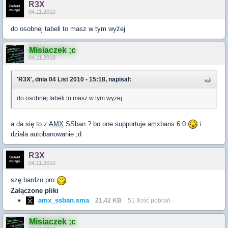
R3X
04.11.2010
do osobnej tabeli to masz w tym wyżej
Misiaczek ;c
04.11.2010
'R3X', dnia 04 List 2010 - 15:18, napisał:
do osobnej tabeli to masz w tym wyżej
a da się to z
AMX
SSban ? bo one supportuje amxbans 6.0
i
dziala autobanowanie ;d
R3X
04.11.2010
szę bardzo pro
Załączone pliki
amx_ssban.sma
21,42 KB
51 Ilość pobrań
Misiaczek ;c