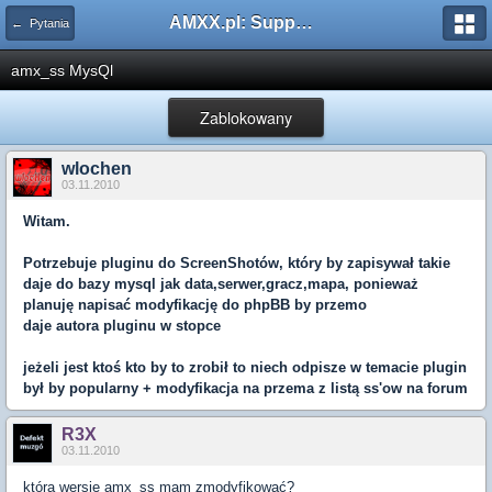
AMXX.pl: Support AMX Mod X i SourceMod
← Pytania
amx_ss MysQl
Zablokowany
wlochen
03.11.2010
Witam.
Potrzebuje pluginu do ScreenShotów, który by zapisywał takie
daje do bazy mysql jak data,serwer,gracz,mapa, ponieważ
planuję napisać modyfikację do phpBB by przemo
daje autora pluginu w stopce
jeżeli jest ktoś kto by to zrobił to niech odpisze w temacie plugin
był by popularny + modyfikacja na przema z listą ss'ow na forum
R3X
03.11.2010
którą wersję amx_ss mam zmodyfikować?