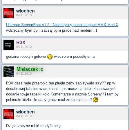
wlochen
04.11.2010
Ultimate ScreenShot v1.2 - Nieoficjalny polski support
AMX
Mod X
wdzięczny bym był i zaczął bym prace nad modem ; )
R3X
04.11.2010
godzina roboty i gotowe
wieczorem podeślę sma
Misiaczek ;c
04.11.2010
R3X dasz rade przerobić ten plugin żeby zapisywało ss'y?? np w
dodatkowej tabelce w amxbans i jak masz na liscie zbanowanych
dodanie towje tabelki koło Komentarze o nazwie Screeny? i tam by
pobierało liczbe ile dany gracz mial zrobionych ss?
wlochen
04.11.2010
Dzięki zacznę robić modyfikację