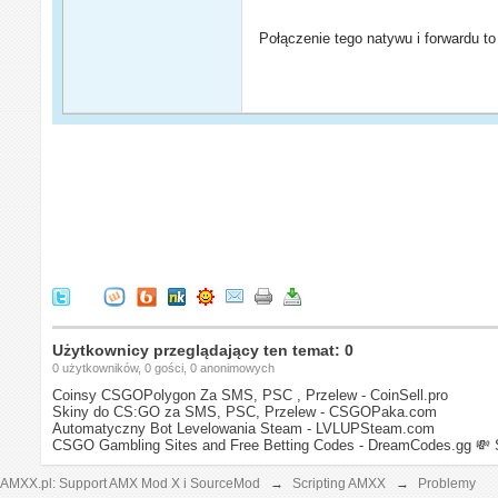
Połączenie tego natywu i forwardu 
Użytkownicy przeglądający ten temat: 0
0 użytkowników, 0 gości, 0 anonimowych
Coinsy CSGOPolygon Za SMS, PSC , Przelew - CoinSell.pro
Skiny do CS:GO za SMS, PSC, Przelew - CSGOPaka.com
Automatyczny Bot Levelowania Steam - LVLUPSteam.com
CSGO Gambling Sites and Free Betting Codes - DreamCodes.gg
💸 
AMXX.pl: Support AMX Mod X i SourceMod
→
Scripting AMXX
→
Problemy