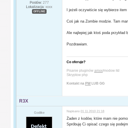
Postów:
277
Lokalizacja:
xxxx
I jeżeli oczywiście się wybierze item
OFFLINE
Coś jak na Zombie modzie. Tam mamy
Ale najlepiej jak ktoś poda przykł
Pozdrawiam.
Co oferuje?
Pisanie pluginów
amxx
/modow itd
Skryptow php
Kontakt na
PW
LUB GG
R3X
Napisano
01.11.2010 21:18
Godlike
Żaden z kodów, które mam nie pomoż
Spróbuję Ci opisać czego się podejm