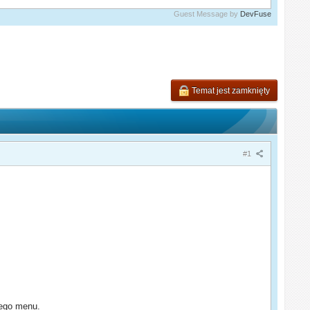
Guest Message by
DevFuse
Temat jest zamknięty
#1
tego menu.