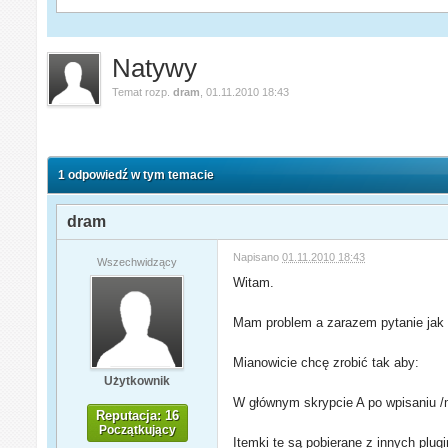
Natywy
Temat rozp.
dram
,
01.11.2010 18:43
1 odpowiedź w tym temacie
dram
Napisano
01.11.2010 18:43
Wszechwidzący
Witam.
Mam problem a zarazem pytanie jak 
Mianowicie chcę zrobić tak aby:
Użytkownik
W głównym skrypcie A po wpisaniu /
Reputacja: 16
Początkujący
Itemki te są pobierane z innych plug