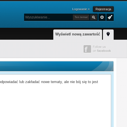
Logowanie »
Rejestracja
Ten temat
Wyświetl nową zawartość
powiadać lub zakładać nowe tematy, ale nie bój się to jest