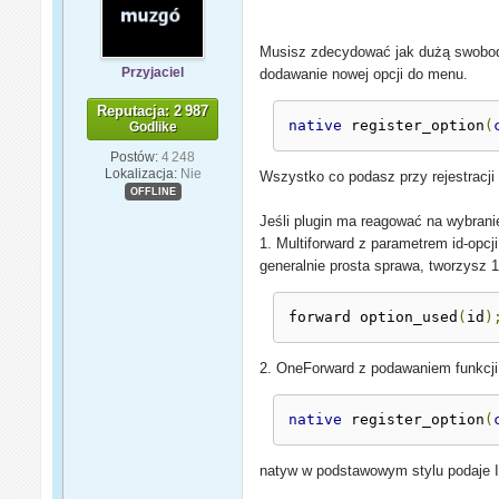
Musisz zdecydować jak dużą swobodę 
Przyjaciel
dodawanie nowej opcji do menu.
Reputacja: 2 987
native
 register_option
(
Godlike
Postów:
4 248
Lokalizacja:
Nie
Wszystko co podasz przy rejestracji
OFFLINE
Jeśli plugin ma reagować na wybrani
1. Multiforward z parametrem id-opcji
generalnie prosta sprawa, tworzysz 1
forward option_used
(
id
)
2. OneForward z podawaniem funkcji
native
 register_option
(
natyw w podstawowym stylu podaje ID