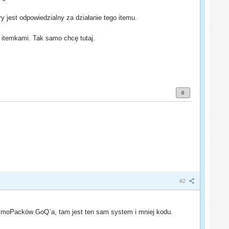
ry jest odpowiedzialny za działanie tego itemu.
itemkami. Tak samo chcę tutaj.
0
#2
AmmoPacków GoQ`a, tam jest ten sam system i mniej kodu.