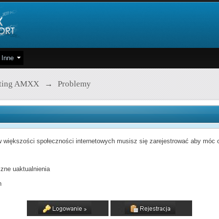
Inne
pting AMXX
→
Problemy
 większości społeczności internetowych musisz się zarejestrować aby móc od
zne uaktualnienia
h