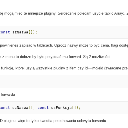
mogą mieć te mniejsze pluginy. Serdecznie polecam użycie tablic Array:. Z
const
 szNazwa
[]);
 powinieneś zapisać w tablicach. Oprócz nazwy może to być cena, flagi dostę
e z menu to dobrze by było przypisać mu forward. Są 2 możliwości:
 funkcję, której użyją wszystkie pluginy z ifem czy id==mojeid (zwracane prze
;
 forwardu
const
 szNazwa
[],
const
 szFunkcja
[]);
 pluginu, więc to tylko kwestia przechowania uchwytu forwardu