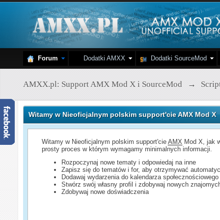
Forum
Dodatki AMXX
Dodatki SourceMod
AMXX.pl: Support AMX Mod X i SourceMod
→
Scri
Witamy w Nieoficjalnym polskim support'cie AMX Mod X
Witamy w Nieoficjalnym polskim support'cie
AMX
Mod X, jak w
prosty proces w którym wymagamy minimalnych informacji.
Rozpoczynaj nowe tematy i odpowiedaj na inne
Zapisz się do tematów i for, aby otrzymywać automatyc
Dodawaj wydarzenia do kalendarza społecznościowego
Stwórz swój własny profil i zdobywaj nowych znajomyc
Zdobywaj nowe doświadczenia