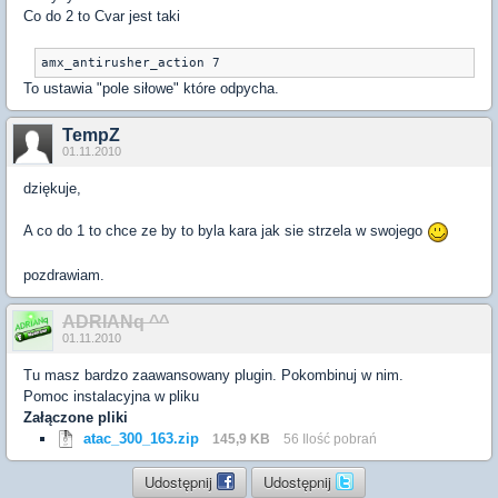
Co do 2 to Cvar jest taki
amx_antirusher_action 7
To ustawia "pole siłowe" które odpycha.
TempZ
01.11.2010
dziękuje,
A co do 1 to chce ze by to byla kara jak sie strzela w swojego
pozdrawiam.
ADRIANq ^^
01.11.2010
Tu masz bardzo zaawansowany plugin. Pokombinuj w nim.
Pomoc instalacyjna w pliku
Załączone pliki
atac_300_163.zip
145,9 KB
56 Ilość pobrań
Udostępnij
Udostępnij