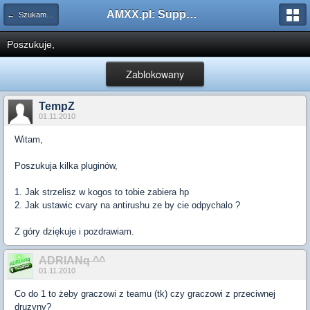
AMXX.pl: Support AMX Mod X i SourceMod
← Szukam pluginu
Poszukuje,
Zablokowany
TempZ
01.11.2010
Witam,
Poszukuja kilka pluginów,
1. Jak strzelisz w kogos to tobie zabiera hp
2. Jak ustawic cvary na antirushu ze by cie odpychalo ?
Z góry dziękuje i pozdrawiam.
ADRIANq ^^
01.11.2010
Co do 1 to żeby graczowi z teamu (tk) czy graczowi z przeciwnej
druzyny?