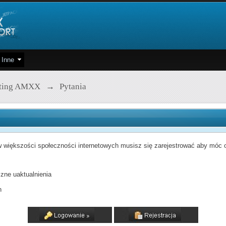
Inne
pting AMXX
→
Pytania
 większości społeczności internetowych musisz się zarejestrować aby móc od
zne uaktualnienia
h