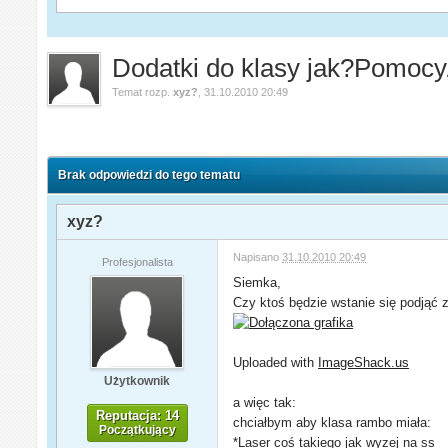
Dodatki do klasy jak?Pomocy
Temat rozp.
xyz?
,
31.10.2010 20:49
Brak odpowiedzi do tego tematu
xyz?
Napisano
31.10.2010 20:49
Profesjonalista
Siemka,
Czy ktoś będzie wstanie się podjąć z
Uploaded with
ImageShack.us
Użytkownik
a więc tak:
Reputacja: 14
chciałbym aby klasa rambo miała:
Początkujący
*Laser coś takiego jak wyzej na ss