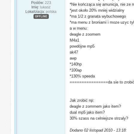
Postów:
223
*Nie kończąca się amunicja, nie ze
Imię:
lukasz
*jest około 20% mniej widzialny
Lokalizacja:
polska
*ma 1/2 z granata wybuchowego
OFFLINE
*ma menu z broniami i moze uzyc tyl
a w menu:
deagle z zoomem
M4a1
powdójne mp5
ak47
awp
*140hp
*100ap
*130% speeda
================da sie to zrobi
Jak zrobić np:
deagle z zommem jako item?
dual mp5 jako item?
30% szass na celniejsze strzaly?
Dodano 02 listopad 2010 - 13:18: