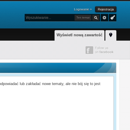
Logowanie »
Rejestracja
Ten temat
Wyświetl nową zawartość
powiadać lub zakładać nowe tematy, ale nie bój się to jest