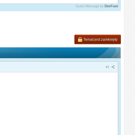
Guest Message by
DevFuse
Temat jest zamknięty
#1