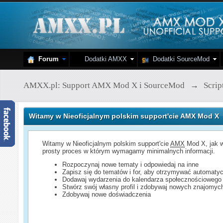
Forum
Dodatki AMXX
Dodatki SourceMod
AMXX.pl: Support AMX Mod X i SourceMod
→
Scri
Witamy w Nieoficjalnym polskim support'cie AMX Mod X
Witamy w Nieoficjalnym polskim support'cie
AMX
Mod X, jak w
prosty proces w którym wymagamy minimalnych informacji.
Rozpoczynaj nowe tematy i odpowiedaj na inne
Zapisz się do tematów i for, aby otrzymywać automatyc
Dodawaj wydarzenia do kalendarza społecznościowego
Stwórz swój własny profil i zdobywaj nowych znajomyc
Zdobywaj nowe doświadczenia