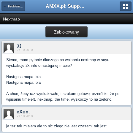
AMXX.pl: Support AMX Mod X i SourceMod
← Problemy z pluginami
Nextmap
Zablokowany
;((
27.10.2010
Siema, mam pytanie dlaczego po wpisaniu nextmap w sayu
wyskakuje 2x info o następnej mapie?
Następna mapa: bla
Następna mapa: bla
A chce, żeby raz wyskakiwało, i szukam gotowej przeróbki, że po
wpisaniu timeleft, nextmap, the time, wyskoczy to na zielono.
eXon.
27.10.2010
ja tez tak mialem ale to nic zlego nie jest czasami tak jest