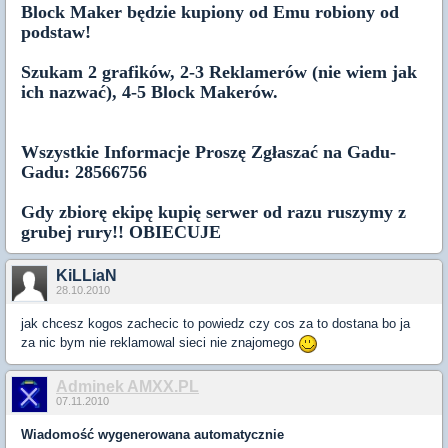
Block Maker będzie kupiony od Emu robiony od
podstaw!
Szukam 2 grafików, 2-3 Reklamerów (nie wiem jak
ich nazwać), 4-5 Block Makerów.
Wszystkie Informacje Proszę Zgłaszać na Gadu-
Gadu: 28566756
Gdy zbiorę ekipę kupię serwer od razu ruszymy z
grubej rury!! OBIECUJE
KiLLiaN
28.10.2010
jak chcesz kogos zachecic to powiedz czy cos za to dostana bo ja
za nic bym nie reklamowal sieci nie znajomego
Adminek AMXX.PL
07.11.2010
Wiadomość wygenerowana automatycznie