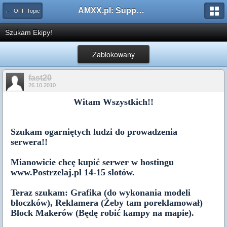
AMXX.pl: Support AMX Mod X i SourceMod
← OFF Topic
Szukam Ekipy!
Zablokowany
fast20
26.10.2010
Witam Wszystkich!!
Szukam ogarniętych ludzi do prowadzenia
serwera!!
Mianowicie chcę kupić serwer w hostingu
www.Postrzelaj.pl 14-15 slotów.
Teraz szukam: Grafika (do wykonania modeli
bloczków), Reklamera (Żeby tam poreklamował)
Block Makerów (Będę robić kampy na mapie).