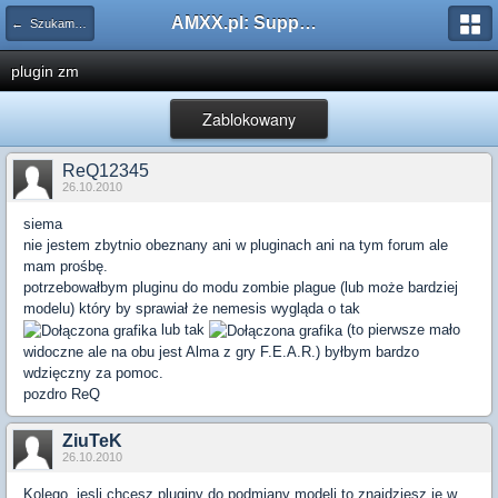
AMXX.pl: Support AMX Mod X i SourceMod
← Szukam pluginu
plugin zm
Zablokowany
ReQ12345
26.10.2010
siema
nie jestem zbytnio obeznany ani w pluginach ani na tym forum ale
mam prośbę.
potrzebowałbym pluginu do modu zombie plague (lub może bardziej
modelu) który by sprawiał że nemesis wygląda o tak
lub tak
(to pierwsze mało
widoczne ale na obu jest Alma z gry F.E.A.R.) byłbym bardzo
wdzięczny za pomoc.
pozdro ReQ
ZiuTeK
26.10.2010
Kolego, jesli chcesz pluginy do podmiany modeli to znajdziesz je w