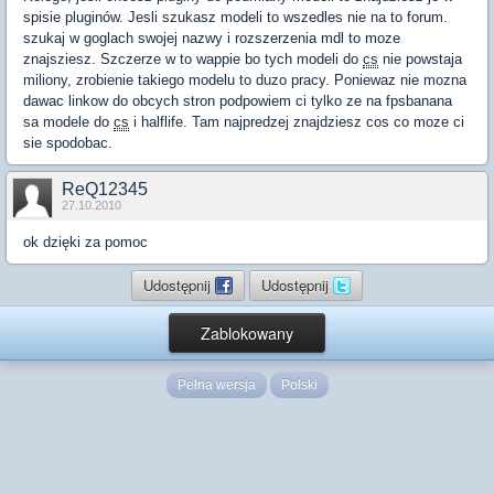
spisie pluginów. Jesli szukasz modeli to wszedles nie na to forum.
szukaj w goglach swojej nazwy i rozszerzenia mdl to moze
znajsziesz. Szczerze w to wappie bo tych modeli do
cs
nie powstaja
miliony, zrobienie takiego modelu to duzo pracy. Poniewaz nie mozna
dawac linkow do obcych stron podpowiem ci tylko ze na fpsbanana
sa modele do
cs
i halflife. Tam najpredzej znajdziesz cos co moze ci
sie spodobac.
ReQ12345
27.10.2010
ok dzięki za pomoc
Udostępnij
Udostępnij
Zablokowany
Pełna wersja
Polski