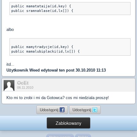
public mamatataija(id,key) {

public sramnaklase(id,lx[]) {
albo
public mamytradycje(id,key) {

public mamalubiplacki(id,lx[]) {
itd...
Użytkownik
Weed
edytował ten post 30.10.2010 11:13
OcEt
06.11.2010
Kto mi to zrobi i mi da Gotowca? cos mi niedziala proszę!
Udostępnij
Udostępnij
Zablokowany