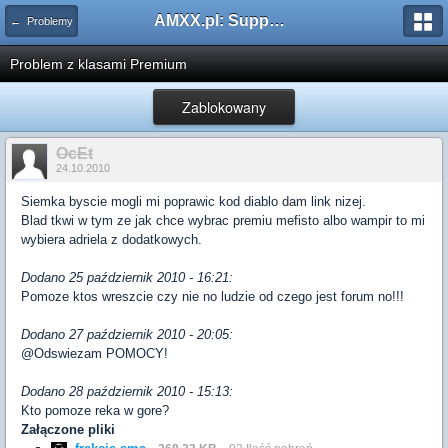
AMXX.pl: Support AMX Mod X i SourceMod
← Problemy
Problem z klasami Premium
Zablokowany
OcEt
24.10.2010
Siemka byscie mogli mi poprawic kod diablo dam link nizej.
Blad tkwi w tym ze jak chce wybrac premiu mefisto albo wampir to mi
wybiera adriela z dodatkowych.
Dodano 25 październik 2010 - 16:21:
Pomoze ktos wreszcie czy nie no ludzie od czego jest forum no!!!
Dodano 27 październik 2010 - 20:05:
@Odswiezam POMOCY!
Dodano 28 październik 2010 - 15:13:
Kto pomoze reka w gore?
Załączone pliki