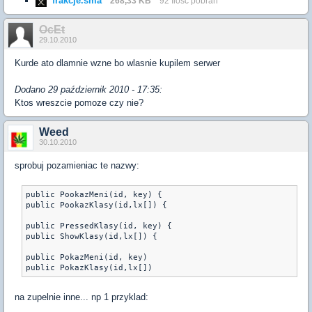
frakcje.sma
268,33 KB
92 Ilość pobrań
OcEt
29.10.2010
Kurde ato dlamnie wzne bo wlasnie kupilem serwer
Dodano 29 październik 2010 - 17:35:
Ktos wreszcie pomoze czy nie?
Weed
30.10.2010
sprobuj pozamieniac te nazwy:
public PookazMeni(id, key) {

public PookazKlasy(id,lx[]) {

public PressedKlasy(id, key) {

public ShowKlasy(id,lx[]) {

public PokazMeni(id, key)

public PokazKlasy(id,lx[])
na zupelnie inne... np 1 przyklad: