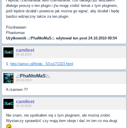
i wpisac /zamianatak albo /zamiananie, coś takiego już widziałem
dlatego proszę o ten plugin i j/w mogę zrobić temat z tym pluginem,
jeśli będzie działał i powiecie jak można go wgrać, aby działał i będę
bardzo wdzięczny także za ten plugin.
Pozdrawiam
Phantomas
Użytkownik
.::PhaNtoMaS::.
edytował ten post 24.10.2010 00:54
camilost
24.10.2010
1.
http://amxx.pl/findp...53-p171323.html
.::PhaNtoMaS::.
24.10.2010
A /zamien ??
camilost
24.10.2010
Nie znam, nie spotkałem się z tym pluginem, ale można zrobić.
Wystarczy sprawdzić czy mają item oboje i dać im ten co ma drugi