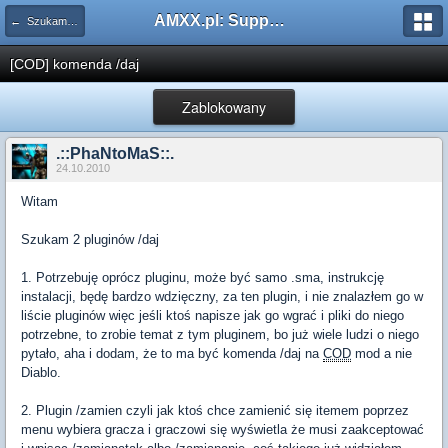
AMXX.pl: Support AMX Mod X i SourceMod
← Szukam pluginu
[COD] komenda /daj
Zablokowany
.::PhaNtoMaS::.
24.10.2010
Witam
Szukam 2 pluginów /daj
1. Potrzebuję oprócz pluginu, może być samo .sma, instrukcję
instalacji, będę bardzo wdzięczny, za ten plugin, i nie znalazłem go w
liście pluginów więc jeśli ktoś napisze jak go wgrać i pliki do niego
potrzebne, to zrobie temat z tym pluginem, bo już wiele ludzi o niego
pytało, aha i dodam, że to ma być komenda /daj na
COD
mod a nie
Diablo.
2. Plugin /zamien czyli jak ktoś chce zamienić się itemem poprzez
menu wybiera gracza i graczowi się wyświetla że musi zaakceptować