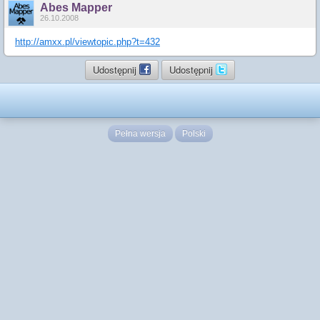
Abes Mapper
26.10.2008
http://amxx.pl/viewtopic.php?t=432
Udostępnij
Udostępnij
Pełna wersja
Polski