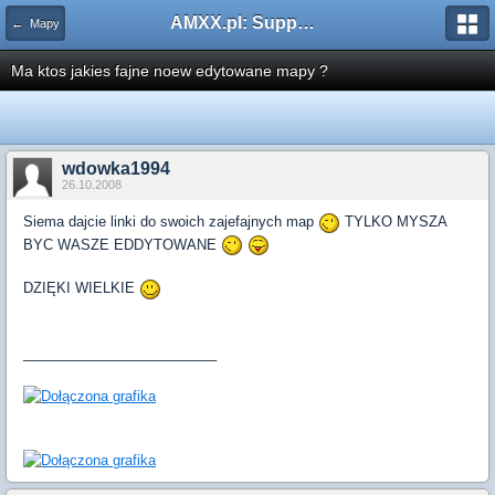
AMXX.pl: Support AMX Mod X i SourceMod
← Mapy
Ma ktos jakies fajne noew edytowane mapy ?
wdowka1994
26.10.2008
Siema dajcie linki do swoich zajefajnych map
TYLKO MYSZA
BYC WASZE EDDYTOWANE
DZIĘKI WIELKIE
_________________________