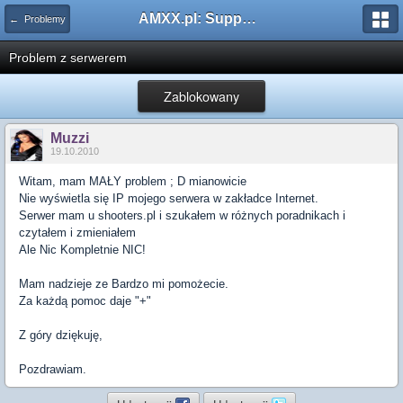
AMXX.pl: Support AMX Mod X i SourceMod
← Problemy
Problem z serwerem
Zablokowany
Muzzi
19.10.2010
Witam, mam MAŁY problem ; D mianowicie
Nie wyświetla się IP mojego serwera w zakładce Internet.
Serwer mam u shooters.pl i szukałem w różnych poradnikach i
czytałem i zmieniałem
Ale Nic Kompletnie NIC!
Mam nadzieje ze Bardzo mi pomożecie.
Za każdą pomoc daje "+"
Z góry dziękuję,
Pozdrawiam.