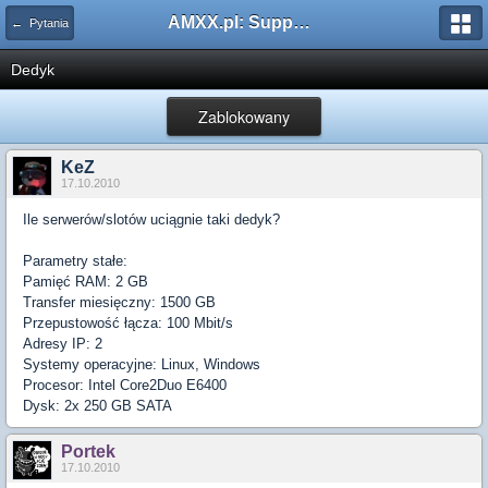
AMXX.pl: Support AMX Mod X i SourceMod
← Pytania
Dedyk
Zablokowany
KeZ
17.10.2010
Ile serwerów/slotów uciągnie taki dedyk?
Parametry stałe:
Pamięć RAM: 2 GB
Transfer miesięczny: 1500 GB
Przepustowość łącza: 100 Mbit/s
Adresy IP: 2
Systemy operacyjne: Linux, Windows
Procesor: Intel Core2Duo E6400
Dysk: 2x 250 GB SATA
Portek
17.10.2010