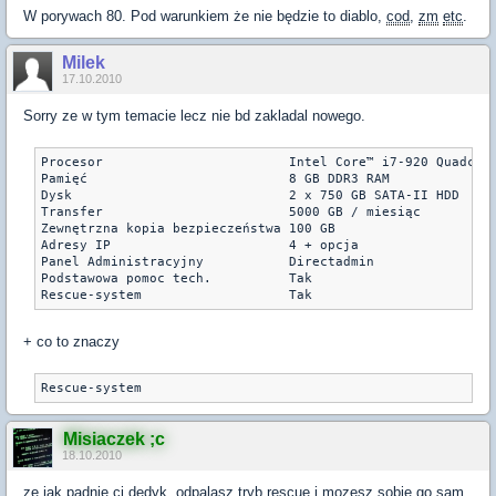
W porywach 80. Pod warunkiem że nie będzie to diablo,
cod
,
zm
etc
.
Milek
17.10.2010
Sorry ze w tym temacie lecz nie bd zakladal nowego.
Procesor	                Intel Core™ i7-920 Quadcore

Pamięć	                        8 GB DDR3 RAM

Dysk	                        2 x 750 GB SATA-II HDD

Transfer	                5000 GB / miesiąc

Zewnętrzna kopia bezpieczeństwa	100 GB

Adresy IP	                4 + opcja

Panel Administracyjny	        Directadmin

Podstawowa pomoc tech.	        Tak

Rescue-system	                Tak
+ co to znaczy
Rescue-system
Misiaczek ;c
18.10.2010
ze jak padnie ci dedyk, odpalasz tryb rescue i mozesz sobie go sam