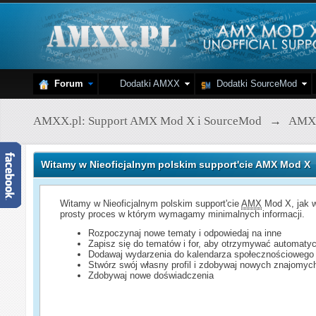
Forum
Dodatki AMXX
Dodatki SourceMod
AMXX.pl: Support AMX Mod X i SourceMod
→
AMX
Witamy w Nieoficjalnym polskim support'cie AMX Mod X
Witamy w Nieoficjalnym polskim support'cie
AMX
Mod X, jak w
prosty proces w którym wymagamy minimalnych informacji.
Rozpoczynaj nowe tematy i odpowiedaj na inne
Zapisz się do tematów i for, aby otrzymywać automatyc
Dodawaj wydarzenia do kalendarza społecznościowego
Stwórz swój własny profil i zdobywaj nowych znajomyc
Zdobywaj nowe doświadczenia