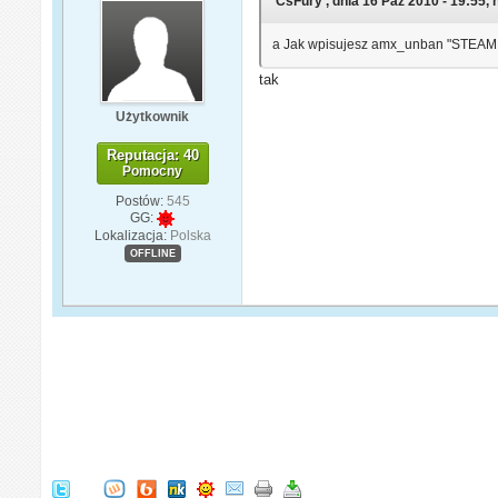
'CsFury', dnia 16 Paź 2010 - 19:55, 
a Jak wpisujesz amx_unban "STEAM
tak
Użytkownik
Reputacja: 40
Pomocny
Postów:
545
GG:
Lokalizacja:
Polska
OFFLINE