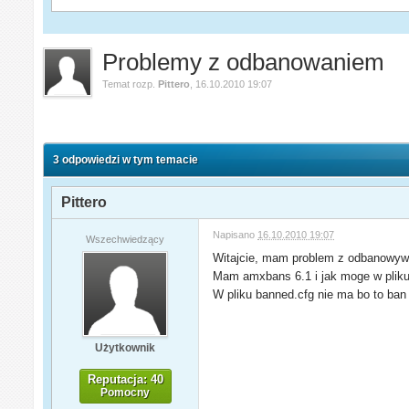
Problemy z odbanowaniem
Temat rozp.
Pittero
,
16.10.2010 19:07
3 odpowiedzi w tym temacie
Pittero
Napisano
16.10.2010 19:07
Wszechwiedzący
Witajcie, mam problem z odbanowy
Mam amxbans 6.1 i jak moge w pliku
W pliku banned.cfg nie ma bo to ban 
Użytkownik
Reputacja: 40
Pomocny