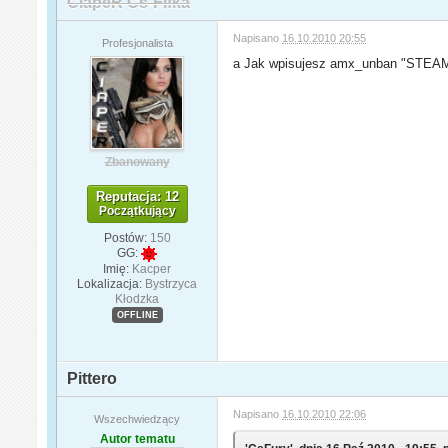
CiapeR Cs-Fifka
Napisano
16.10.2010 20:55
Profesjonalista
a Jak wpisujesz amx_unban "STEAM
Zbanowany
Reputacja: 12
Początkujący
Postów:
150
GG:
Imię:
Kacper
Lokalizacja:
Bystrzyca
Kłodzka
OFFLINE
Pittero
Napisano
16.10.2010 22:06
Wszechwiedzący
Autor tematu