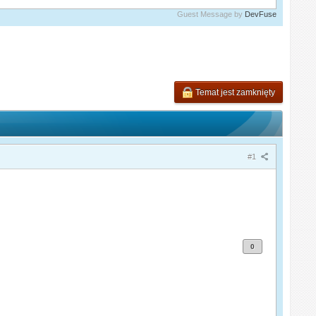
Guest Message by
DevFuse
Temat jest zamknięty
#1
0