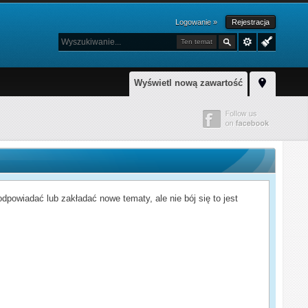
Logowanie »
Rejestracja
Ten temat
Wyświetl nową zawartość
powiadać lub zakładać nowe tematy, ale nie bój się to jest