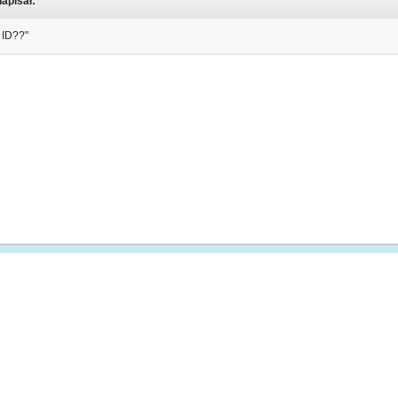
napisał:
 ID??"