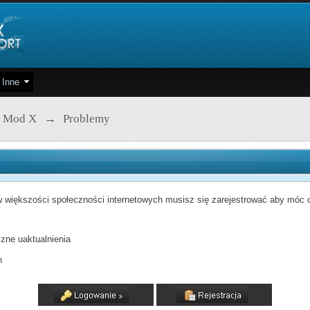
Inne
 Mod X
→
Problemy
 większości społeczności internetowych musisz się zarejestrować aby móc od
zne uaktualnienia
h