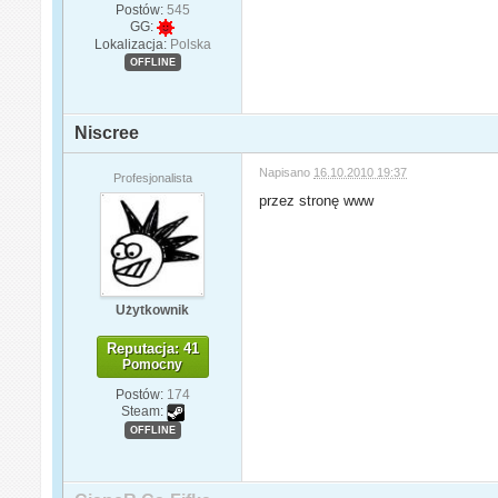
Postów:
545
GG:
Lokalizacja:
Polska
OFFLINE
Niscree
Napisano
16.10.2010 19:37
Profesjonalista
przez stronę www
Użytkownik
Reputacja: 41
Pomocny
Postów:
174
Steam:
OFFLINE