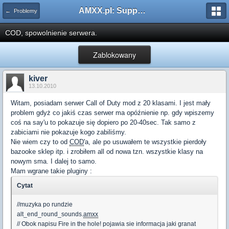
AMXX.pl: Support AMX Mod X i SourceMod
← Problemy
COD, spowolnienie serwera.
Zablokowany
kiver
13.10.2010
Witam, posiadam serwer Call of Duty mod z 20 klasami. I jest mały
problem gdyż co jakiś czas serwer ma opóźnienie np. gdy wpiszemy
coś na say'u to pokazuje się dopiero po 20-40sec. Tak samo z
zabiciami nie pokazuje kogo zabiliśmy.
Nie wiem czy to od
COD
'a, ale po usuwałem te wszystkie pierdoły
bazooke sklep itp. i zrobiłem all od nowa tzn. wszystkie klasy na
nowym sma. I dalej to samo.
Mam wgrane takie pluginy :
Cytat
//muzyka po rundzie
alt_end_round_sounds.
amxx
// Obok napisu Fire in the hole! pojawia sie informacja jaki granat