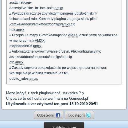
zostal rzucony.
descriptive_fire_in_the_hole.
amxx
// Wyrzuca graczy ze zbyt duzym pingiem lub zbyt niskimi
ustawieniami rate. Komendy pluginu znajduja sie w pliku
/cstrike/addons/amxmodx/configs/
amxx
.cfg
hpk.
amxx
// Przepisuje mapy z /cstrike/maps/ do
AMXX
. dzięki temu sa widoczne
w menu admina
AMXX
.
maphandler06.
amxx
// Automatyczne wyrownywanie druzyn. Plik konfiguracyjny:
/cstrike/addons/amxmodx/configs/ptb.cfg
ptb.
amxx
// Zasady serwera pokazujace sie po wejsciu gracza na serwer.
Wpisuje sie je w pliku /cstrike/rules.txt
public_rules.
amxx
Może któryś z tych pluginów coś uszkadza ? ;/
Chyba że to od hosta serwer mam na Gamesol.pl
Użytkownik
kiver
edytował ten post 13.10.2010 20:51
Udostępnij
Udostępnij
Zablokowany