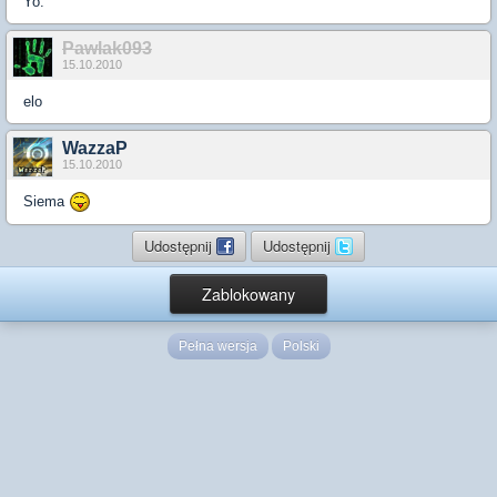
Yo.
Pawlak093
15.10.2010
elo
WazzaP
15.10.2010
Siema
Udostępnij
Udostępnij
Zablokowany
Pełna wersja
Polski