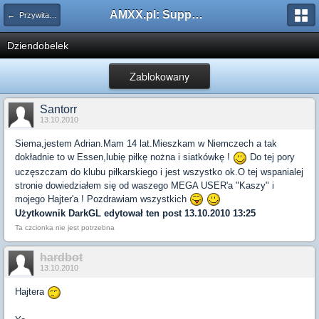
AMXX.pl: Support AMX Mod X i SourceMod
← Przywitaj się
Dziendobelek
Zablokowany
Santorr
13.10.2010
Siema,jestem Adrian.Mam 14 lat.Mieszkam w Niemczech a tak
dokładnie to w Essen,lubię piłkę nożna i siatkówkę !
Do tej pory
uczęszczam do klubu piłkarskiego i jest wszystko ok.O tej wspanialej
stronie dowiedziałem się od waszego MEGA USER'a "Kaszy" i
mojego Hajter'a ! Pozdrawiam wszystkich
Użytkownik
DarkGL
edytował ten post 13.10.2010 13:25
Ta czcionka nie jest potrzebna
hardbot
13.10.2010
Hajtera