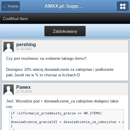
AMXX.pl: Support AMX Mod X i SourceMod
← Pytania
CodMod Item
Zablokowany
pershing
11.10.2010
Czy jest mozliwosc na zrobienie takiego itemu?:
Dostajesz 10% wiecej doswiadczenie za zabojstwo i podlozenie
paki.Jezeli nie w % to chociaz w liczbach:D
Pawex
11.10.2010
Jest. Wszedzie pod + doswiadczenie_za zabojstwo dodajesz takie
cos:
if (informacje_przedmiotu_gracza == NR.ITEMU)

{

doswiadczenie_gracza[d] + doswiadczenie_za_zabojstwo + dosi
}
