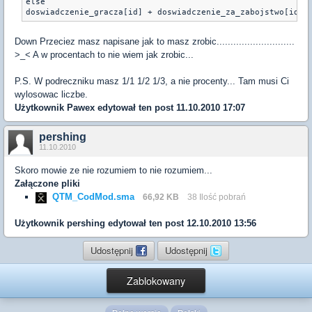
else

doswiadczenie_gracza[id] + doswiadczenie_za_zabojstwo[id]
Down Przeciez masz napisane jak to masz zrobic............................
>_< A w procentach to nie wiem jak zrobic...
P.S. W podreczniku masz 1/1 1/2 1/3, a nie procenty... Tam musi Ci
wylosowac liczbe.
Użytkownik
Pawex
edytował ten post 11.10.2010 17:07
pershing
11.10.2010
Skoro mowie ze nie rozumiem to nie rozumiem...
Załączone pliki
QTM_CodMod.sma
66,92 KB
38 Ilość pobrań
Użytkownik
pershing
edytował ten post 12.10.2010 13:56
Udostępnij
Udostępnij
Zablokowany