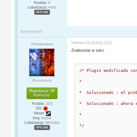
Postów:
4
Lokalizacja:
mmz
OFFLINE
kamioool
Napisano
09.10.2010 14:37
Profesjonalista
Znalezione w sieci.
/* Plugin modificado co
Zbanowany
* 
Reputacja: 40
*  Solucionado : el pro
Pomocny
*  Solucionado : ahora 
Postów:
203
GG:
Steam:
*
Imię:
Kamil
Lokalizacja:
Wrocław
*/
OFFLINE