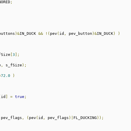
NORED
;
buttons
)&
IN_DUCK 
&&
!(
pev
(
id
,
 pev_button
)&
IN_DUCK
)
)
fSize
[
3
];
e
,
 s_fSize
);
=
72.0
)
[
id
]
=
true
;
 pev_flags
,
(
pev
(
id
,
 pev_flags
)|
FL_DUCKING
));