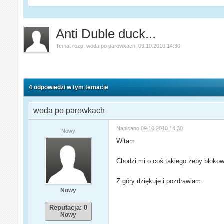
Anti Duble duck...
Temat rozp.
woda po parowkach
,
09.10.2010 14:30
4 odpowiedzi w tym temacie
woda po parowkach
Napisano
09.10.2010 14:30
Nowy
Witam
Chodzi mi o coś takiego żeby blokow
Z góry dziękuje i pozdrawiam.
Nowy
Reputacja: 0
Nowy