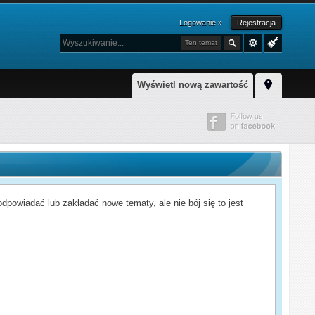
Logowanie »
Rejestracja
Ten temat
Wyświetl nową zawartość
powiadać lub zakładać nowe tematy, ale nie bój się to jest