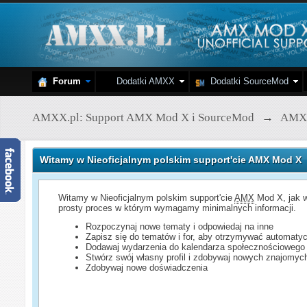
Forum
Dodatki AMXX
Dodatki SourceMod
AMXX.pl: Support AMX Mod X i SourceMod
→
AMX
Witamy w Nieoficjalnym polskim support'cie AMX Mod X
Witamy w Nieoficjalnym polskim support'cie
AMX
Mod X, jak w
prosty proces w którym wymagamy minimalnych informacji.
Rozpoczynaj nowe tematy i odpowiedaj na inne
Zapisz się do tematów i for, aby otrzymywać automatyc
Dodawaj wydarzenia do kalendarza społecznościowego
Stwórz swój własny profil i zdobywaj nowych znajomyc
Zdobywaj nowe doświadczenia