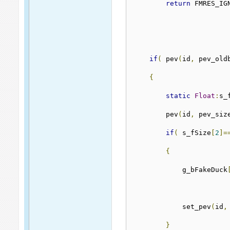
return
 FMRES_IG
if
(
 pev
(
id
,
 pev_old
{
static
Float
:
s_
        pev
(
id
,
 pev_siz
if
(
 s_fSize
[
2
]=
{
            g_bFakeDuck
            set_pev
(
id
,
}