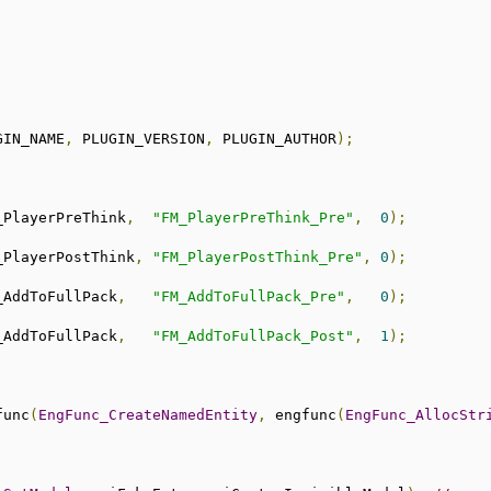
GIN_NAME
,
 PLUGIN_VERSION
,
 PLUGIN_AUTHOR
);
_PlayerPreThink
,
"FM_PlayerPreThink_Pre"
,
0
);
_PlayerPostThink
,
"FM_PlayerPostThink_Pre"
,
0
);
_AddToFullPack
,
"FM_AddToFullPack_Pre"
,
0
);
_AddToFullPack
,
"FM_AddToFullPack_Post"
,
1
);
func
(
EngFunc_CreateNamedEntity
,
 engfunc
(
EngFunc_AllocStr