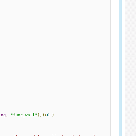
ing
,
"func_wall"
)))>
0
)