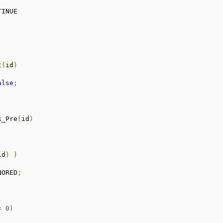
TINUE
t
(
id
)
alse
;
k_Pre
(
id
)
id
)
)
NORED
;
=
0
)