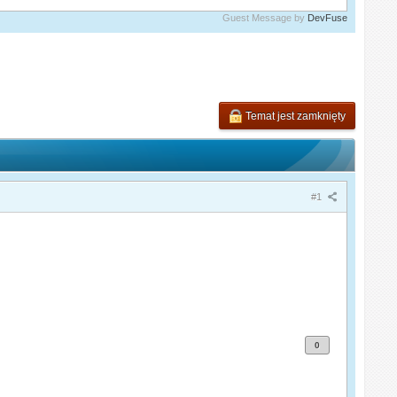
Guest Message by
DevFuse
Temat jest zamknięty
#1
0