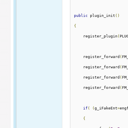
public
 plugin_init
()
{
    register_plugin
(
PLU
    register_forward
(
FM
    register_forward
(
FM
    register_forward
(
FM
    register_forward
(
FM
if
(
(
g_iFakeEnt
=
eng
{