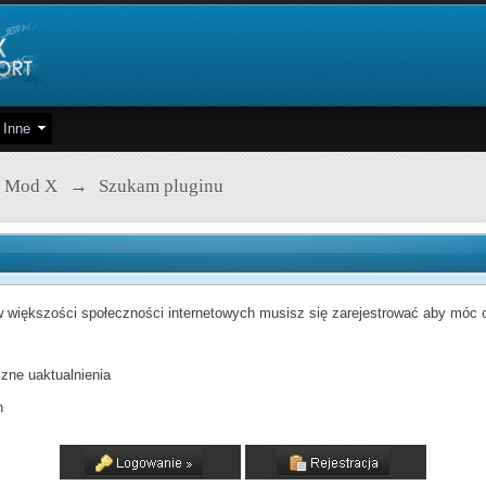
Inne
 Mod X
→
Szukam pluginu
 większości społeczności internetowych musisz się zarejestrować aby móc od
zne uaktualnienia
h