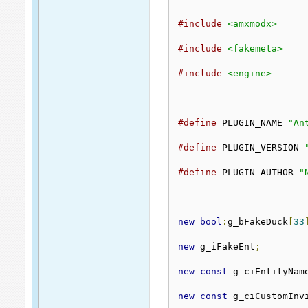
#include
<amxmodx>
#include
<fakemeta>
#include
<engine>
#define
 PLUGIN_NAME 
"An
#define
 PLUGIN_VERSION 
#define
 PLUGIN_AUTHOR 
"
new
bool
:
g_bFakeDuck
[
33
new
 g_iFakeEnt
;
new
const
 g_ciEntityNam
new
const
 g_ciCustomInv