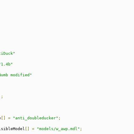
tiDuck"
"1.4b"
Numb modified"
];
e
[]
=
"anti_doubleducker"
;
isibleModel
[]
=
"models/w_awp.mdl"
;