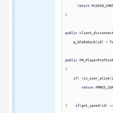
return
 PLUGIN_CON
}
public
 client_disconnec
    g_bFakeDuck
[
id
]
=
f
public
 FM_PlayerPreThin
{
if
(
!
is_user_alive
(
return
 FMRES_IG
{
if
(
get_speed
(
id
)
=