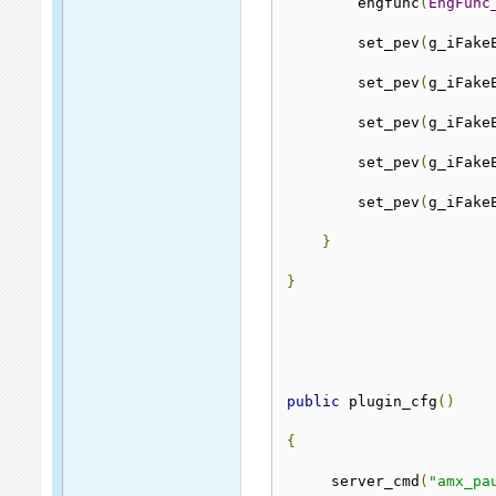
        engfunc
(
EngFunc
        set_pev
(
g_iFake
        set_pev
(
g_iFake
        set_pev
(
g_iFake
        set_pev
(
g_iFake
        set_pev
(
g_iFake
}
}
public
 plugin_cfg
()
{
     server_cmd
(
"amx_pa