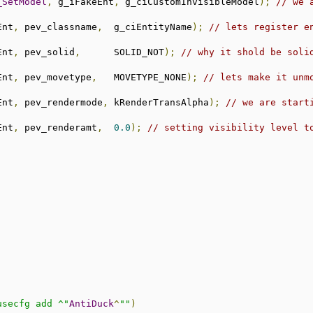
_SetModel
,
 g_iFakeEnt
,
 g_ciCustomInvisibleModel
);
// we 
Ent
,
 pev_classname
,
  g_ciEntityName
);
// lets register e
Ent
,
 pev_solid
,
      SOLID_NOT
);
// why it shold be soli
Ent
,
 pev_movetype
,
   MOVETYPE_NONE
);
// lets make it unm
Ent
,
 pev_rendermode
,
 kRenderTransAlpha
);
// we are start
Ent
,
 pev_renderamt
,
0.0
);
// setting visibility level t
usecfg add ^"
AntiDuck
^
""
)