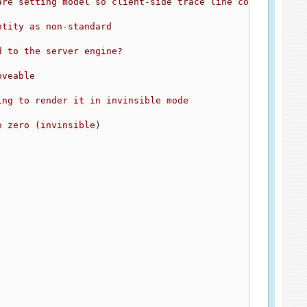
are setting model so client-side trace line cold detect 
ntity as non-standard
d to the server engine?
oveable
ing to render it in invinsible mode
o zero (invinsible)