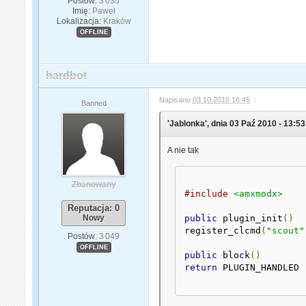
Postów:
3 035
Imię:
Paweł
Lokalizacja:
Kraków
OFFLINE
hardbot
Napisano
03.10.2010 16:45
Banned
'Jablonka', dnia 03 Paź 2010 - 13:53
A nie tak
Zbanowany
#include
<amxmodx>
Reputacja: 0
Nowy
public
 plugin_init
()
register_clcmd
(
"scout"
Postów:
3 049
OFFLINE
public
 block
()
return
 PLUGIN_HANDLED