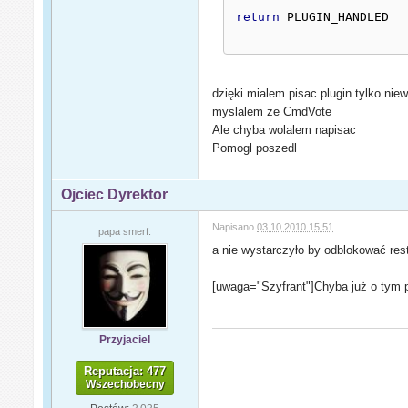
return
 PLUGIN_HANDLED
dzięki mialem pisac plugin tylko nie
myslalem ze CmdVote
Ale chyba wolalem napisac
Pomogl poszedl
Ojciec Dyrektor
Napisano
03.10.2010 15:51
papa smerf.
a nie wystarczyło by odblokować re
[uwaga="Szyfrant"]Chyba już o tym
Przyjaciel
Reputacja: 477
Wszechobecny