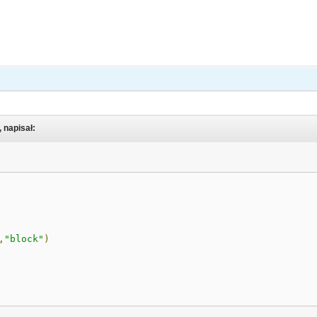
, napisał:
,
"block"
)