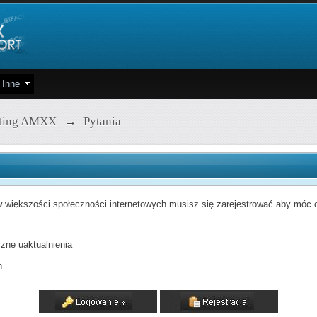
Inne
pting AMXX
→
Pytania
 większości społeczności internetowych musisz się zarejestrować aby móc od
zne uaktualnienia
h