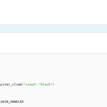
gister_clcmd
(
"scout"
,
"block"
)
LUGIN_HANDLED