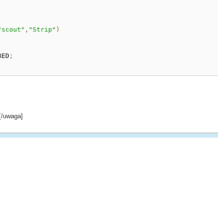
"scout"
,
"Strip"
)
RED
;
[/uwaga]