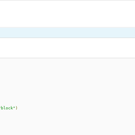
"block"
)