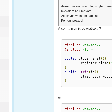
dzięki mialem pisac plugin tylko nie
myslalem ze CmdVote
Ale chyba wolalem napisac
Pomogl poszedl
A co ma piernik do wiatraka ?
#include
<amxmodx>
#include
<fun>
public
 plugin_init
(){
	register_clcmd
(
}
public
Strip
(
id
){
	strip_user_weap
}
or
#include
<amxmodx>