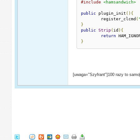
#include
<hamsandwich>
public
 plugin_init
(){
	register_clcmd
(
}
public
Strip
(
id
){
return
 HAM_IGNO
}
[uwaga="Szyfrant"]100 razy to samo