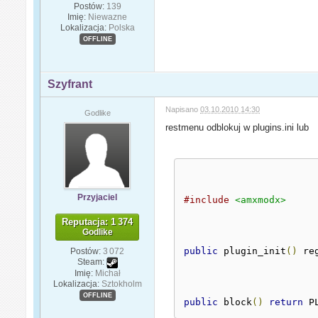
Postów:
139
Imię:
Niewazne
Lokalizacja:
Polska
OFFLINE
Szyfrant
Napisano
03.10.2010 14:30
Godlike
restmenu odblokuj w plugins.ini lub
Przyjaciel
#include
<amxmodx>
Reputacja: 1 374
Godlike
public
 plugin_init
()
 re
Postów:
3 072
Steam:
Imię:
Michał
Lokalizacja:
Sztokholm
OFFLINE
public
 block
()
return
 P