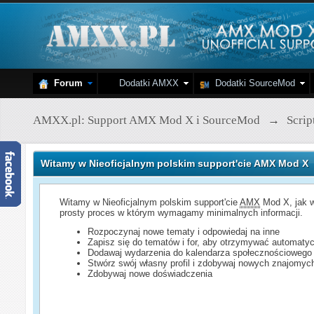
Forum
Dodatki AMXX
Dodatki SourceMod
AMXX.pl: Support AMX Mod X i SourceMod
→
Scri
Witamy w Nieoficjalnym polskim support'cie AMX Mod X
Witamy w Nieoficjalnym polskim support'cie
AMX
Mod X, jak w
prosty proces w którym wymagamy minimalnych informacji.
Rozpoczynaj nowe tematy i odpowiedaj na inne
Zapisz się do tematów i for, aby otrzymywać automatyc
Dodawaj wydarzenia do kalendarza społecznościowego
Stwórz swój własny profil i zdobywaj nowych znajomyc
Zdobywaj nowe doświadczenia