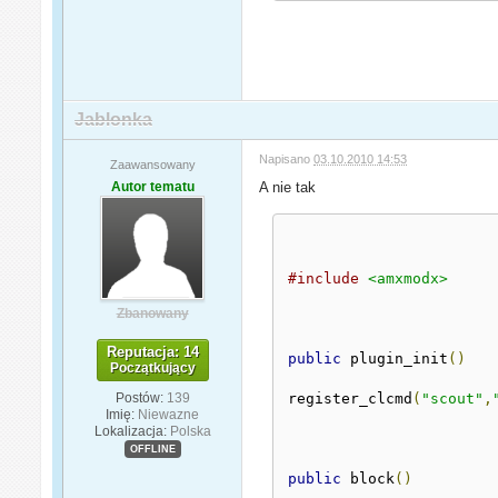
Jablonka
Napisano
03.10.2010 14:53
Zaawansowany
Autor tematu
A nie tak
#include
<amxmodx>
Zbanowany
Reputacja: 14
public
 plugin_init
()
Początkujący
Postów:
139
register_clcmd
(
"scout"
,
Imię:
Niewazne
Lokalizacja:
Polska
OFFLINE
public
 block
()