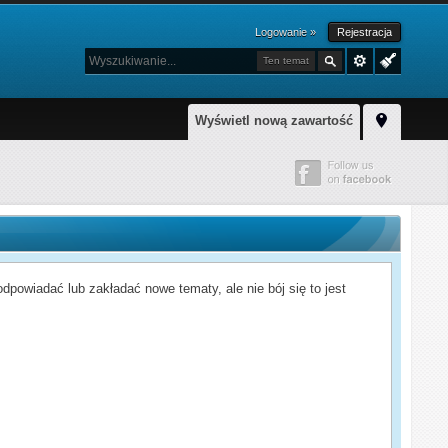
Logowanie »
Rejestracja
Ten temat
Wyświetl nową zawartość
powiadać lub zakładać nowe tematy, ale nie bój się to jest