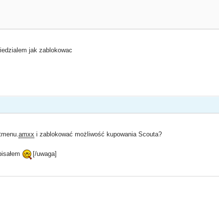
wiedzialem jak zablokowac
stmenu.
amxx
i zablokować możliwość kupowania Scouta?
 pisałem
[/uwaga]