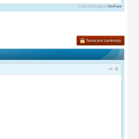
Guest Message by
DevFuse
Temat jest zamknięty
#1