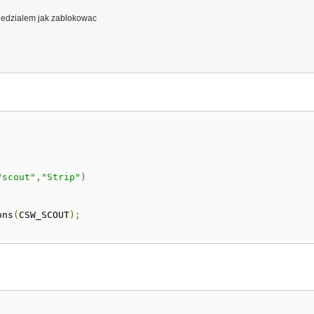
wiedzialem jak zablokowac
"scout"
,
"Strip"
)
ons
(
CSW_SCOUT
);