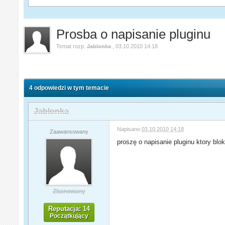
Prosba o napisanie pluginu
Temat rozp.
Jablonka
,
03.10.2010 14:18
4 odpowiedzi w tym temacie
Jablonka
Napisano
03.10.2010 14:18
Zaawansowany
proszę o napisanie pluginu ktory blo
Zbanowany
Reputacja: 14
Początkujący