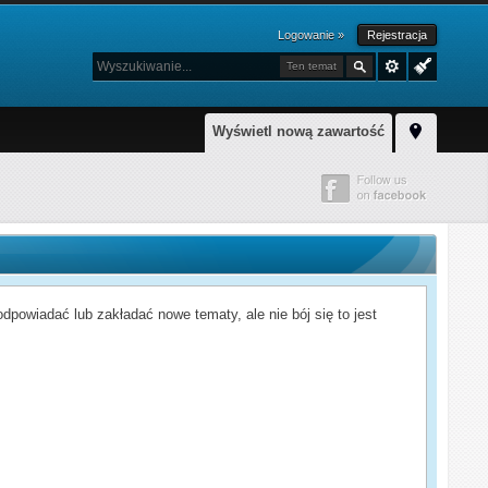
Logowanie »
Rejestracja
Ten temat
Wyświetl nową zawartość
powiadać lub zakładać nowe tematy, ale nie bój się to jest