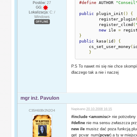
#define
 AUTHOR 
"Conseil
Postów:
27
GG:
Lokalizacja:
C: /
public
 plugin_init
()
{
Windows
	register_plugin
OFFLINE
	register_clcmd
(
new
 ile 
=
 regis
}
public
 kasa
(
id
)
{
    cs_set_user_money
(
i
}
P.S To nawet mi się nie chce skomp
dlaczego tak a nie i naczej
mgr inż. Pavulon
Napisano
20.10.2008 16:15
C35H60Br2N2O4
#include <amxmisc>
nie potrzebny 
#define
nie ma sensu zwłaszcza przy
new ile
musisz dać poza funkcją plug
get_pcvar_num(
pcvar
) a ty w miejsc