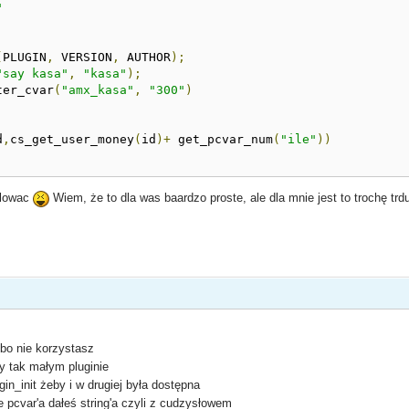
"
(
PLUGIN
,
 VERSION
,
 AUTHOR
);
"say kasa"
,
"kasa"
);
ter_cvar
(
"amx_kasa"
,
"300"
)
d
,
cs_get_user_money
(
id
)+
 get_pcvar_num
(
"ile"
))
ilowac
Wiem, że to dla was baardzo proste, ale dla mnie jest to trochę trd
bo nie korzystasz
 tak małym pluginie
in_init żeby i w drugiej była dostępna
e pcvar'a dałeś string'a czyli z cudzysłowem