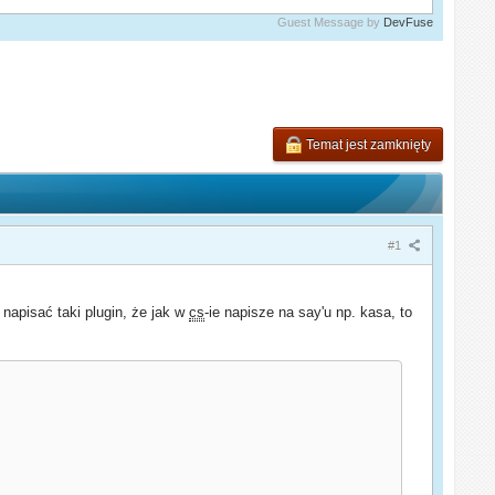
Guest Message by
DevFuse
Temat jest zamknięty
#1
napisać taki plugin, że jak w
cs
-ie napisze na say'u np. kasa, to