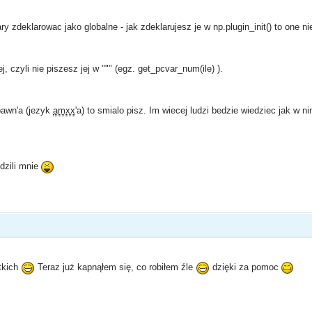
y zdeklarowac jako globalne - jak zdeklarujesz je w np.plugin_init() to one 
 czyli nie piszesz jej w """ (egz. get_pcvar_num(ile) ).
pawn'a (jezyk
amxx
'a) to smialo pisz. Im wiecej ludzi bedzie wiedziec jak w 
dzili mnie
tkich
Teraz już kapnąłem się, co robiłem źle
dzięki za pomoc