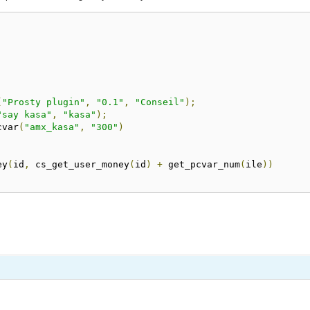
(
"Prosty plugin"
,
"0.1"
,
"Conseil"
);
"say kasa"
,
"kasa"
);
cvar
(
"amx_kasa"
,
"300"
)
ey
(
id
,
 cs_get_user_money
(
id
)
+
 get_pcvar_num
(
ile
))