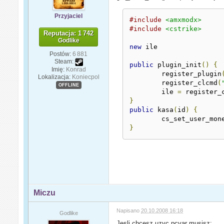
Przyjaciel
#include
<amxmodx>
#include
<cstrike>
Reputacja: 1 742
Godlike
new
 ile

Postów:
6 881
Steam:
public
 plugin_init
()
{
Imię:
Konrad
	register_plugin
Lokalizacja:
Koniecpol
	register_clcmd
(
OFFLINE
	ile 
=
 register_
}
public
 kasa
(
id
)
{
	cs_set_user_mon
}
Miczu
Napisano
20.10.2008 16:18
Godlike
Jesli chcesz uzyc pcvar musisz: