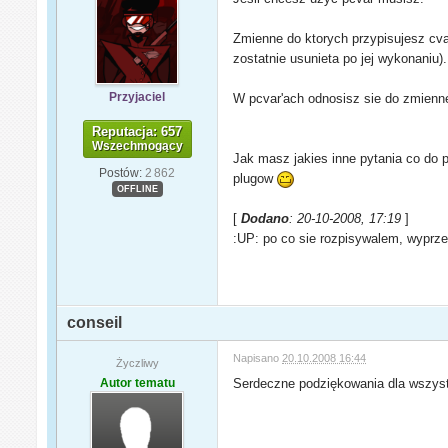
Zmienne do ktorych przypisujesz cvar
zostatnie usunieta po jej wykonaniu).
Przyjaciel
W pcvar'ach odnosisz sie do zmiennej,
Reputacja: 657
Wszechmogący
Jak masz jakies inne pytania co do 
Postów:
2 862
plugow
OFFLINE
[
Dodano
: 20-10-2008, 17:19
]
:UP: po co sie rozpisywalem, wyprze
conseil
Napisano
20.10.2008 16:44
Życzliwy
Autor tematu
Serdeczne podziękowania dla wszys