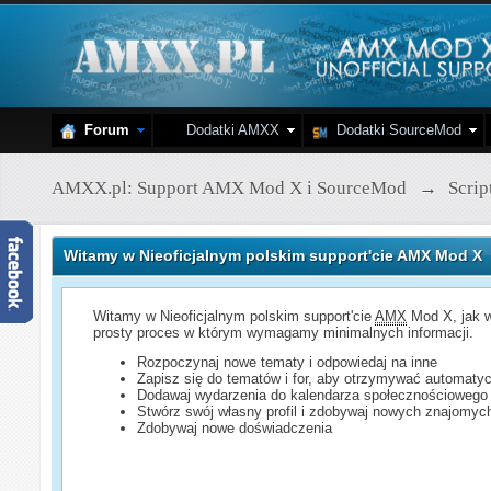
Forum
Dodatki AMXX
Dodatki SourceMod
AMXX.pl: Support AMX Mod X i SourceMod
→
Scri
Witamy w Nieoficjalnym polskim support'cie AMX Mod X
Witamy w Nieoficjalnym polskim support'cie
AMX
Mod X, jak w
prosty proces w którym wymagamy minimalnych informacji.
Rozpoczynaj nowe tematy i odpowiedaj na inne
Zapisz się do tematów i for, aby otrzymywać automatyc
Dodawaj wydarzenia do kalendarza społecznościowego
Stwórz swój własny profil i zdobywaj nowych znajomyc
Zdobywaj nowe doświadczenia