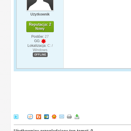
Użytkownik
Reputacja: 2
Nowy
Postów:
27
GG:
Lokalizacja:
C: /
Windows
OFFLINE
Użytkownicy przeglądający ten temat: 0