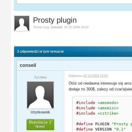
Prosty plugin
Temat rozp.
conseil
,
20.10.2008 16:02
3 odpowiedzi w tym temacie
conseil
Napisano
20.10.2008 16:02
Życzliwy
Otóż od niedawna interesuje się a
dodaje mi 300$, zalezy od cvar'a(wie
#include
<amxmodx>
#include
<amxmisc>
Użytkownik
#include
<cstrike>
Reputacja: 2
#define
 PLUGIN 
"Prosty 
Nowy
#define
 VERSION 
"0.1"