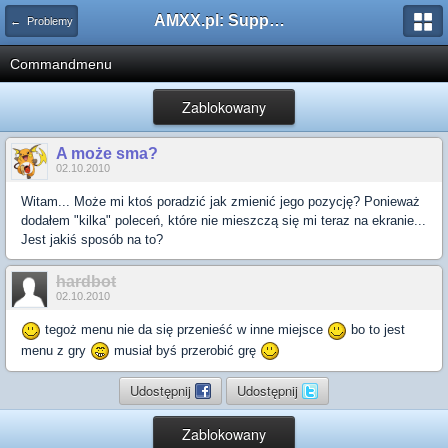
AMXX.pl: Support AMX Mod X i SourceMod
← Problemy
Commandmenu
Zablokowany
A może sma?
02.10.2010
Witam... Może mi ktoś poradzić jak zmienić jego pozycję? Ponieważ
dodałem "kilka" poleceń, które nie mieszczą się mi teraz na ekranie...
Jest jakiś sposób na to?
hardbot
02.10.2010
tegoż menu nie da się przenieść w inne miejsce
bo to jest
menu z gry
musiał byś przerobić grę
Udostępnij
Udostępnij
Zablokowany