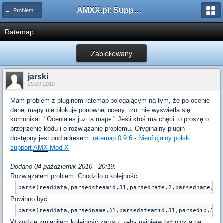
AMXX.pl: Support AMX Mod X i SourceMod
← Problemy z pluginami
Ratemap
Zablokowany
jarski
29.09.2010
Mam problem z pluginem ratemap polegającym na tym, że po ocenie
danej mapy nie blokuje ponownej oceny, tzn. nie wyświetla się
komunikat: "Oceniales juz ta mape." Jeśli ktoś ma chęci to proszę o
przejrzenie kodu i o rozwiązanie problemu. Oryginalny plugin
dostępny jest pod adresem:
ratemap 0.9.6 - Nieoficjalny polski
support
AMX
Mod X
Dodano 04 październik 2010 - 20:19:
Rozwiązałem problem. Chodziło o kolejność:
parse(readdata,parsedsteamid,31,parsedrate,2,parsedname,31
Powinno być:
parse(readdata,parsedname,31,parsedsteamid,31,parsedip,31,
W kodzie zmieniłem kolejność zapisu, żeby najpierw był nick a na