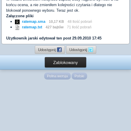
końcu ocena, a nie zmieniłem kolejności czytania i dlatego nie
blokował ponownego wyboru. Teraz jest ok.
Załączone pliki
ratemap.sma
10,17 KB
48 Ilość pobrań
ratemap.txt
427 bajtów
71 Ilość pobrań
Użytkownik
jarski
edytował ten post 29.09.2010 17:45
Udostępnij
Udostępnij
Zablokowany
Pełna wersja
Polski