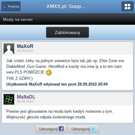
AMXX.pl: Support AMX Mod X i SourceMod
← Pytania
Mody na server
Zablokowany
MaXoR
28.09.2010
Jak zrobić żeby na jednym serwerze bylo tak jak np. Elite Zone ma
DiabloMod ,Gun Game ,HeroMod a każdy ma inne ip a to ten sam
serv.PLS POMÓŻCIE
THX Z GÓRY:)
Użytkownik
MaXoR
edytował ten post 28.09.2010 20:44
MafiaDL
29.09.2010
Pewnie jest głosowanie na moda było kiedyś mówione o tym.
Większość głosów odpala konkretnego moda.
Udostępnij
Udostępnij