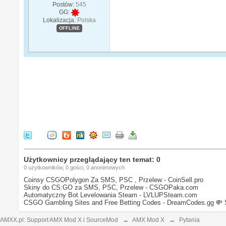
Postów:
545
GG:
Lokalizacja:
Polska
OFFLINE
Użytkownicy przeglądający ten temat: 0
0 użytkowników, 0 gości, 0 anonimowych
Coinsy CSGOPolygon Za SMS, PSC , Przelew - CoinSell.pro
Skiny do CS:GO za SMS, PSC, Przelew - CSGOPaka.com
Automatyczny Bot Levelowania Steam - LVLUPSteam.com
CSGO Gambling Sites and Free Betting Codes - DreamCodes.gg
💸 
AMXX.pl: Support AMX Mod X i SourceMod
→
AMX Mod X
→
Pytania