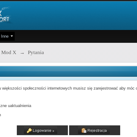
Inne
 Mod X
→
Pytania
 większości społeczności internetowych musisz się zarejestrować aby móc od
zne uaktualnienia
h