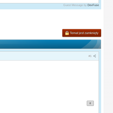
Guest Message by
DevFuse
Temat jest zamknięty
#1
0