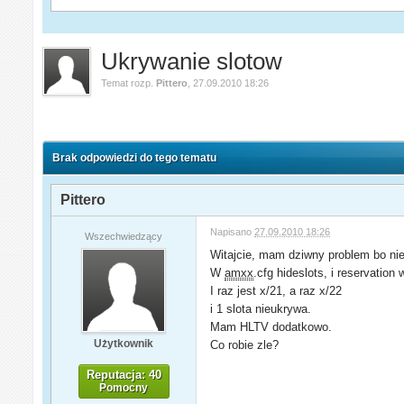
Ukrywanie slotow
Temat rozp.
Pittero
,
27.09.2010 18:26
Brak odpowiedzi do tego tematu
Pittero
Napisano
27.09.2010 18:26
Wszechwiedzący
Witajcie, mam dziwny problem bo nie 
W
amxx
.cfg hideslots, i reservation
I raz jest x/21, a raz x/22
i 1 slota nieukrywa.
Mam HLTV dodatkowo.
Użytkownik
Co robie zle?
Reputacja: 40
Pomocny