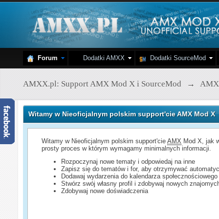
Forum
Dodatki AMXX
Dodatki SourceMod
AMXX.pl: Support AMX Mod X i SourceMod
→
AMX
Witamy w Nieoficjalnym polskim support'cie AMX Mod X
Witamy w Nieoficjalnym polskim support'cie
AMX
Mod X, jak w
prosty proces w którym wymagamy minimalnych informacji.
Rozpoczynaj nowe tematy i odpowiedaj na inne
Zapisz się do tematów i for, aby otrzymywać automatyc
Dodawaj wydarzenia do kalendarza społecznościowego
Stwórz swój własny profil i zdobywaj nowych znajomyc
Zdobywaj nowe doświadczenia