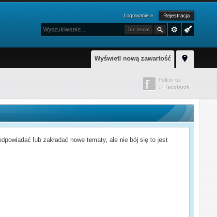
Logowanie »
Rejestracja
Ten temat
Wyświetl nową zawartość
powiadać lub zakładać nowe tematy, ale nie bój się to jest