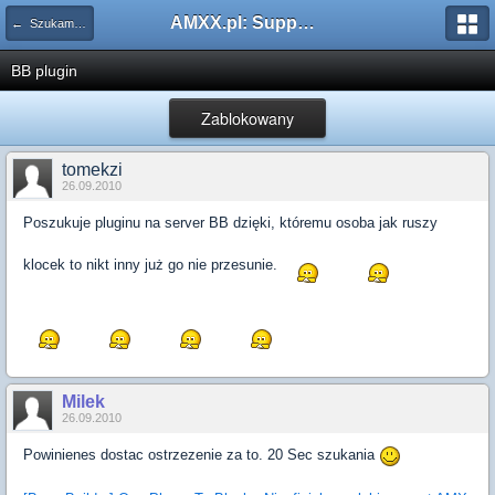
AMXX.pl: Support AMX Mod X i SourceMod
← Szukam pluginu
BB plugin
Zablokowany
tomekzi
26.09.2010
Poszukuje pluginu na server BB dzięki, któremu osoba jak ruszy
klocek to nikt inny już go nie przesunie.
Milek
26.09.2010
Powinienes dostac ostrzezenie za to. 20 Sec szukania