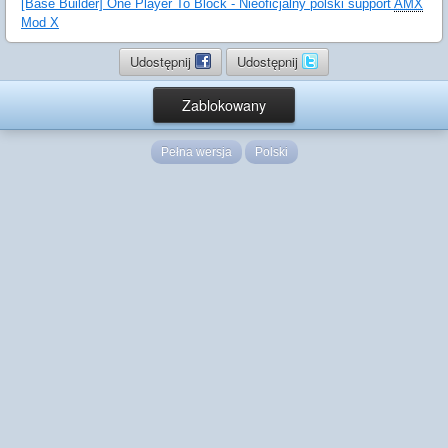
[Base Builder] One Player To Block - Nieoficjalny polski support
AMX
Mod X
Udostępnij
Udostępnij
Zablokowany
Pełna wersja
Polski