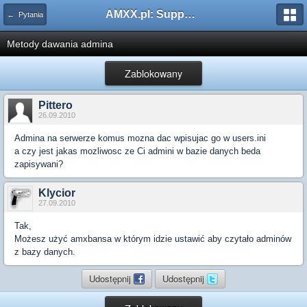
AMXX.pl: Support AMX Mod X i SourceMod
← Pytania
Metody dawania admina
Zablokowany
Pittero
26.09.2010
Admina na serwerze komus mozna dac wpisujac go w users.ini
a czy jest jakas mozliwosc ze Ci admini w bazie danych beda
zapisywani?
Klycior
27.09.2010
Tak,
Możesz użyć amxbansa w którym idzie ustawić aby czytało adminów
z bazy danych.
Udostępnij
Udostępnij