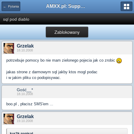
AMXX.pl: Support AMX Mod X i SourceMod
← Pytania
sql pod diablo
Zablokowany
Grzelak
18.10.2008
potrzebuje pomocy bo nie mam zielonego pojecia jak co zrobic
jakas strone z darmowym sql jakby ktos mogl podac
i w jakim pliku co podopisywac.
Gość__*
18.10.2008
boo.pl , płacisz SMS'em ...
Grzelak
19.10.2008
kur3k napisał