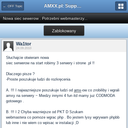
AMXX.pl: Support AMX Mod X i SourceMod
← OFF Topic
Nowa siec sewerow . Potrzebni webmasterzy...
Zablokowany
Wa1tor
24.09.2010
Słuchajcie otwieram nowa
siec serwerow na start robimy 3 serwery i strone .pl !!
Dlaczego pisze ?
-Proste poszukuje ludzi do rozkręcenia
A. !!! I najwazniejsze poszukuje ludzi od
amx
-ow co zrobiliby i wgrali
amxy na serwery ~ Miedzy innymi 4 fun itd mamy juz CODMODA
gotowego .
B. !!! I 2 Chyba wazniejsze od PKT D Szukam
webmastera co pomoze wgrac php . Bo jestem lysy wgrywam phpbb
lub inne i nie wiem co wpisac w instalacji ;D