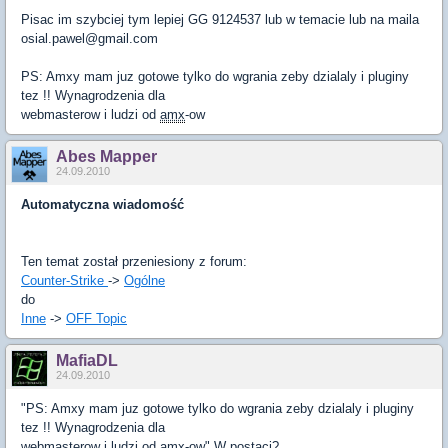
Pisac im szybciej tym lepiej GG 9124537 lub w temacie lub na maila
osial.pawel@gmail.com
PS: Amxy mam juz gotowe tylko do wgrania zeby dzialaly i pluginy
tez !! Wynagrodzenia dla
webmasterow i ludzi od
amx
-ow
Abes Mapper
24.09.2010
Automatyczna wiadomość
Ten temat został przeniesiony z forum:
Counter-Strike
->
Ogólne
do
Inne
->
OFF Topic
MafiaDL
24.09.2010
"PS: Amxy mam juz gotowe tylko do wgrania zeby dzialaly i pluginy
tez !! Wynagrodzenia dla
webmasterow i ludzi od
amx
-ow" W postaci?