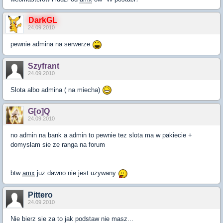
DarkGL
24.09.2010
pewnie admina na serwerze
Szyfrant
24.09.2010
Slota albo admina ( na miecha)
G[o]Q
24.09.2010
no admin na bank a admin to pewnie tez slota ma w pakiecie +
domyslam sie ze ranga na forum
btw
amx
juz dawno nie jest uzywany
Pittero
24.09.2010
Nie bierz sie za to jak podstaw nie masz...