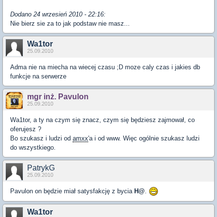
Dodano 24 wrzesień 2010 - 22:16:
Nie bierz sie za to jak podstaw nie masz...
Wa1tor
25.09.2010
Adma nie na miecha na wiecej czasu ;D moze caly czas i jakies db
funkcje na serwerze
mgr inż. Pavulon
25.09.2010
Wa1tor, a ty na czym się znacz, czym się będziesz zajmował, co
oferujesz ?
Bo szukasz i ludzi od
amxx
'a i od www. Więc ogólnie szukasz ludzi
do wszystkiego.
PatrykG
25.09.2010
Pavulon on będzie miał satysfakcję z bycia
H@
.
Wa1tor