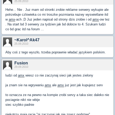
25.09.2010
Hehe... Nie . Juz mam od stronki zrobie reklame serwery wykupie ale
potrzebuje czlowieka co mi troszke pozmiania nazwy wyswietlane itd
w
amx
-ach ;D Juz jeden napisal od strony dzis zrobie i od
amx
-ow tez
. Na start bd 3 serwery za tydzien jak bd dobrze to 4. Szukam ludzi
co bd grac itd na forum ...
~Karol^Ak47
25.09.2010
Aby coś z tego wyszło, trzeba poprawnie władać językiem polskim.
Fusion
29.09.2010
ludzi od
amx
wiesz co nie zaczynaj sieci jak jestes zielony
ja znam sie na wgrywaniu
amx
ale
amx
juz jest jak kupujesz serv
to oznacza ze na pewno na kompie zrobi servy a taka siec daleko nie
pociagnie nikt nie wbije
siec szybko padnie
niekotrzy maja racje "ni zaczynaj jak nie znasz podstaw"