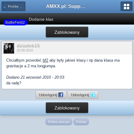
AMXX.pl: Support AMX Mod X i SourceMod
← Prośby o modyfikacje modów
Dodanie klas
BattleField2
Zablokowany
dziadek15
20.09.2010
Chciałbym przerobić
bf2
aby były jakieś klasy.i np dana klasa ma
gravitacje a 2 ma longjumpa.
Dodano 21 wrzesień 2010 - 20:03:
da radę?
Udostępnij
Udostępnij
Zablokowany
Pełna wersja
Polski