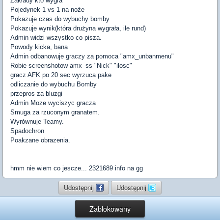
Zakłady kto wygra
Pojedynek 1 vs 1 na noże
Pokazuje czas do wybuchy bomby
Pokazuje wynik(która drużyna wygrała, ile rund)
Admin widzi wszystko co pisza.
Powody kicka, bana
Admin odbanowuje graczy za pomoca "amx_unbanmenu"
Robie screenshotow amx_ss "Nick" "ilosc"
gracz AFK po 20 sec wyrzuca pake
odliczanie do wybuchu Bomby
przepros za bluzgi
Admin Moze wyciszyc gracza
Smuga za rzuconym granatem.
Wyrównuje Teamy.
Spadochron
Poakzane obrazenia.
hmm nie wiem co jescze... 2321689 info na gg
Udostępnij
Udostępnij
Zablokowany