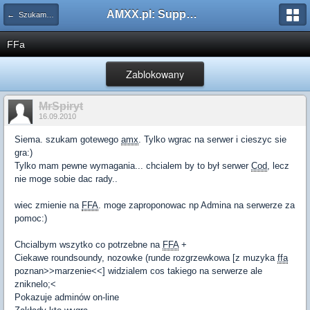
AMXX.pl: Support AMX Mod X i SourceMod
← Szukam pluginu
FFa
Zablokowany
MrSpiryt
16.09.2010
Siema. szukam gotewego
amx
. Tylko wgrac na serwer i cieszyc sie
gra:)
Tylko mam pewne wymagania... chcialem by to był serwer
Cod
, lecz
nie moge sobie dac rady..
wiec zmienie na
FFA
. moge zaproponowac np Admina na serwerze za
pomoc:)
Chcialbym wszytko co potrzebne na
FFA
+
Ciekawe roundsoundy, nozowke (runde rozgrzewkowa [z muzyka
ffa
poznan>>marzenie<<] widzialem cos takiego na serwerze ale
zniknelo;<
Pokazuje adminów on-line