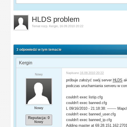
HLDS problem
Temat rozp.
Kergin
,
16.09.2010 20:22
3 odpowiedzi w tym temacie
Kergin
Napisano
16.09.2010 20:22
Nowy
próbuje założyć swój server
HLDS
al
podczas uruchamiania serveru w conso
couldn't exec listip.cfg
couldn't exec banned.cfg
Nowy
L 09/16/2010 - 21:18:38: -------- Mapc
couldn't exec banned_user.cfg
Reputacja: 0
couldn't exec banned_ip.cfg
Nowy
Adding master at 69.28.151.162:270