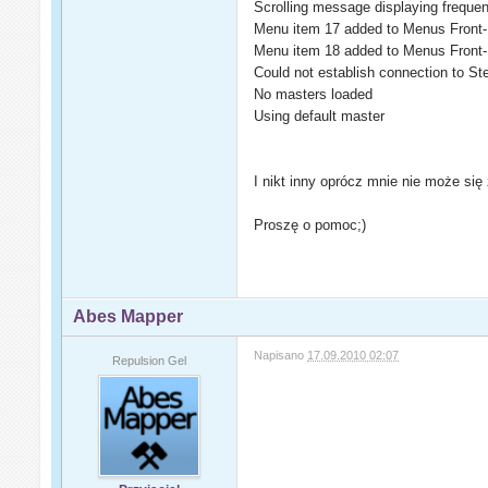
Scrolling message displaying freque
Menu item 17 added to Menus Front-E
Menu item 18 added to Menus Front-
Could not establish connection to St
No masters loaded
Using default master
I nikt inny oprócz mnie nie może się 
Proszę o pomoc;)
Abes Mapper
Napisano
17.09.2010 02:07
Repulsion Gel