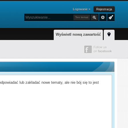
Logowanie »
Rejestracja
Ten temat
Wyświetl nową zawartość
powiadać lub zakładać nowe tematy, ale nie bój się to jest