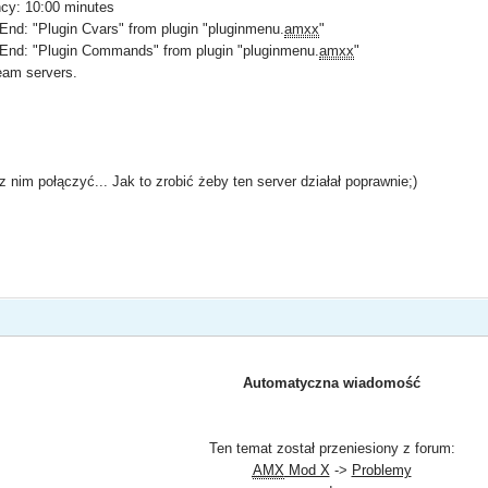
ncy: 10:00 minutes
nd: "Plugin Cvars" from plugin "pluginmenu.
amxx
"
End: "Plugin Commands" from plugin "pluginmenu.
amxx
"
eam servers.
z nim połączyć... Jak to zrobić żeby ten server działał poprawnie;)
Automatyczna wiadomość
Ten temat został przeniesiony z forum:
AMX
Mod X
->
Problemy