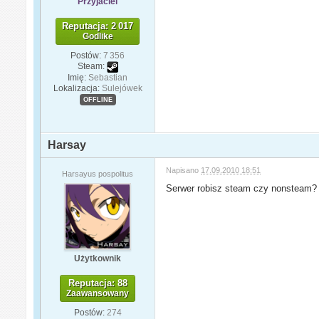
Przyjaciel
Reputacja: 2 017
Godlike
Postów:
7 356
Steam:
Imię:
Sebastian
Lokalizacja:
Sulejówek
OFFLINE
Harsay
Napisano
17.09.2010 18:51
Harsayus pospolitus
Serwer robisz steam czy nonsteam?
Użytkownik
Reputacja: 88
Zaawansowany
Postów:
274