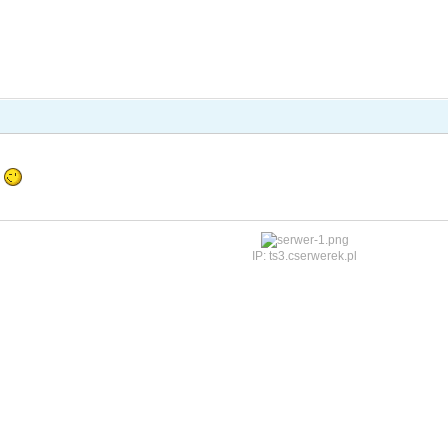
P
IP: ts3.cserwerek.pl