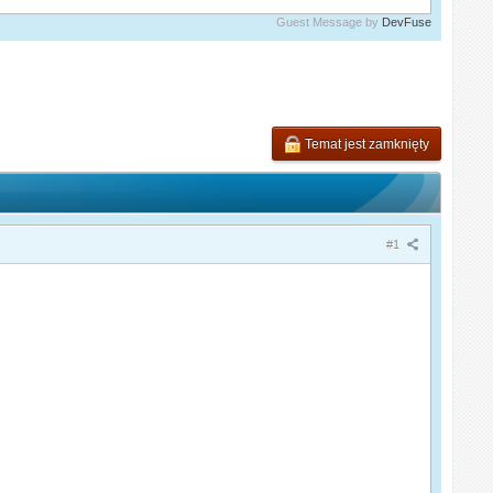
Guest Message by
DevFuse
Temat jest zamknięty
#1