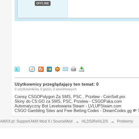
OFFLINE
Użytkownicy przeglądający ten temat: 0
0 użytkowników, 0 gości, 0 anonimowych
Coinsy CSGOPolygon Za SMS, PSC , Przelew - CoinSell.pro
Skiny do CS:GO za SMS, PSC, Przelew - CSGOPaka.com
Automatyczny Bot Levelowania Steam - LVLUPSteam.com
CSGO Gambling Sites and Free Betting Codes - DreamCodes.gg
💸 
AMXX.pl: Support AMX Mod X i SourceMod
→
HLDS/ReHLDS
→
Problemy