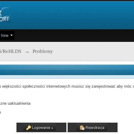
Inne
S/ReHLDS
→
Problemy
 większości społeczności internetowych musisz się zarejestrować aby móc od
zne uaktualnienia
h