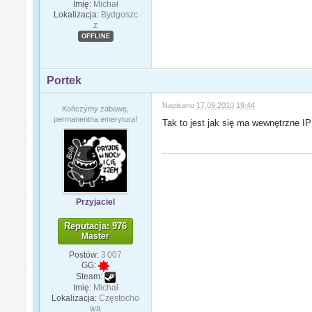
Imię:
Michał
Lokalizacja:
Bydgoszc
z
OFFLINE
Portek
Napisano
17.09.2010 19:44
Kończymy zabawę,
permanentna emerytura!
Tak to jest jak się ma wewnętrzne I
Przyjaciel
Reputacja: 976
Master
Postów:
3 007
GG:
Steam:
Imię:
Michał
Lokalizacja:
Częstocho
wa