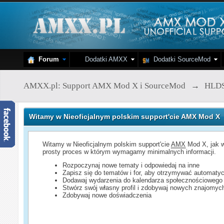
Forum
Dodatki AMXX
Dodatki SourceMod
AMXX.pl: Support AMX Mod X i SourceMod
→
HLD
Witamy w Nieoficjalnym polskim support'cie AMX Mod X
Witamy w Nieoficjalnym polskim support'cie
AMX
Mod X, jak w
prosty proces w którym wymagamy minimalnych informacji.
Rozpoczynaj nowe tematy i odpowiedaj na inne
Zapisz się do tematów i for, aby otrzymywać automatyc
Dodawaj wydarzenia do kalendarza społecznościowego
Stwórz swój własny profil i zdobywaj nowych znajomyc
Zdobywaj nowe doświadczenia