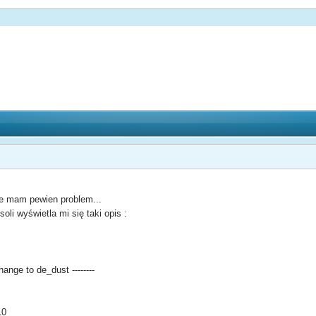
e mam pewien problem...
li wyświetla mi się taki opis :
hange to de_dust --------
10