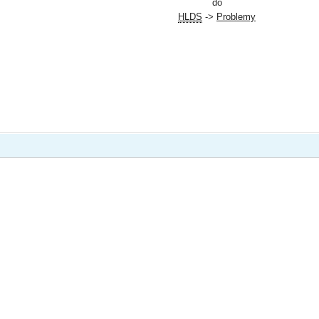
do
HLDS
->
Problemy