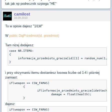
tak jak np podrecznik szpiega "HE"
camilost
16.09.2010
To w opisie dajesz "1/LW"
W
public DajPrzedmiot(id, przedmiot)
Tam niżej dodajesz:
case NR.ITEMU:

{

     informacje_przedmiotu_gracza[id][1] = random_num(1,4);
}
i przy otrzymaniu itemu dostaniesz losowa liczbe od 1-4 i pózniej
zamiast:
if(weapon == CSW_FAMAS)

        {

                if(informacje_przedmiotu_gracza[idattacker]
                        damage = float(health);

        }
dajesz
if(weapon == CSW_FAMAS)
