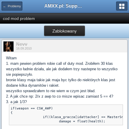
AMXX.pl: Support AMX Mod X i SourceMod
← Problemy
cod mod problem
Zablokowany
Nevv
16.09.2010
Witam
1. mam pewien problem robie call of duty mod. Zrobiłem 30 klas
wszystko ładnie działa, ale jak dodałem trzy nastepne to wszystko
sie popiepszyło.
bronie klasy maja takie jak maja byc tylko do niektórych klas jest
dodane kilka dynamitów i rakiet.
wszystko sprawdzałem to nie wiem w czym jest bład.
2. A jak chce np: 2/x z awp to co misze wpisac zamiast 5 == 4?
3. a jak 1/3?
if(weapon == CSW_AWP)

{

		if((klasa_gracza[idattacker] == MasterSnajper && random(5) == 4))

			damage = float(health);