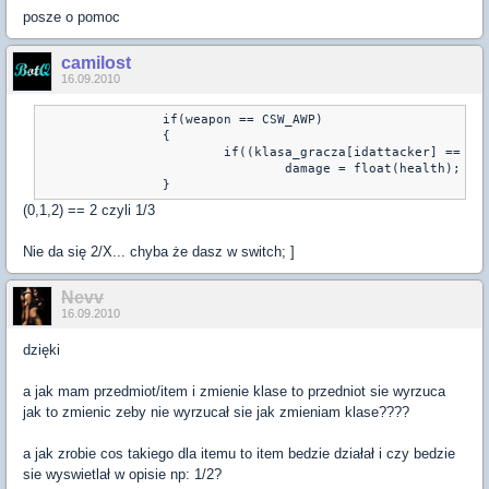
posze o pomoc
camilost
16.09.2010
                if(weapon == CSW_AWP)

                {

                        if((klasa_gracza[idattacker] == Mas
                                damage = float(health);

                }
(0,1,2) == 2 czyli 1/3
Nie da się 2/X... chyba że dasz w switch; ]
Nevv
16.09.2010
dzięki
a jak mam przedmiot/item i zmienie klase to przedniot sie wyrzuca
jak to zmienic zeby nie wyrzucał sie jak zmieniam klase????
a jak zrobie cos takiego dla itemu to item bedzie działał i czy bedzie
sie wyswietlał w opisie np: 1/2?