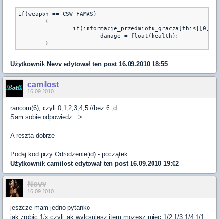
if(weapon == CSW_FAMAS)

        {

                if(informacje_przedmiotu_gracza[this][0] ==
                        damage = float(health);

        }
Użytkownik
Nevv
edytował ten post 16.09.2010 18:55
camilost
16.09.2010
random(6), czyli 0,1,2,3,4,5 //bez 6 ;d
Sam sobie odpowiedz : >
A reszta dobrze
Podaj kod przy Odrodzenie(id) - początek
Użytkownik
camilost
edytował ten post 16.09.2010 19:02
Nevv
16.09.2010
jeszcze mam jedno pytanko
jak zrobic 1/x czyli jak wylosujesz item mozesz miec 1/2,1/3,1/4,1/1