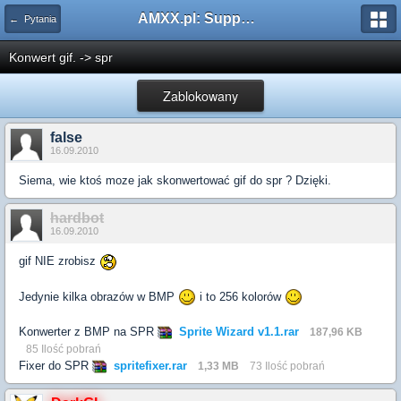
AMXX.pl: Support AMX Mod X i SourceMod
← Pytania
Konwert gif. -> spr
Zablokowany
false
16.09.2010
Siema, wie ktoś moze jak skonwertować gif do spr ? Dzięki.
hardbot
16.09.2010
gif NIE zrobisz
Jedynie kilka obrazów w BMP
i to 256 kolorów
Konwerter z BMP na SPR
Sprite Wizard v1.1.rar
187,96 KB
85 Ilość pobrań
Fixer do SPR
spritefixer.rar
1,33 MB
73 Ilość pobrań