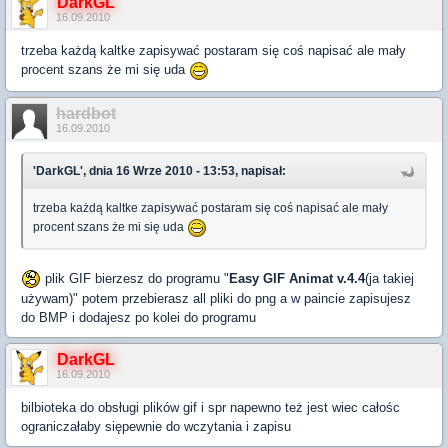
DarkGL
16.09.2010
trzeba każdą kaltke zapisywać postaram się coś napisać ale mały
procent szans że mi się uda
hardbot
16.09.2010
'DarkGL', dnia 16 Wrze 2010 - 13:53, napisał:
trzeba każdą kaltke zapisywać postaram się coś napisać ale mały
procent szans że mi się uda
plik GIF bierzesz do programu "
Easy GIF Animat v.4.4
(ja takiej
używam)" potem przebierasz all pliki do png a w paincie zapisujesz
do BMP i dodajesz po kolei do programu
DarkGL
16.09.2010
bilbioteka do obsługi plików gif i spr napewno też jest wiec całośc
ograniczałaby siępewnie do wczytania i zapisu