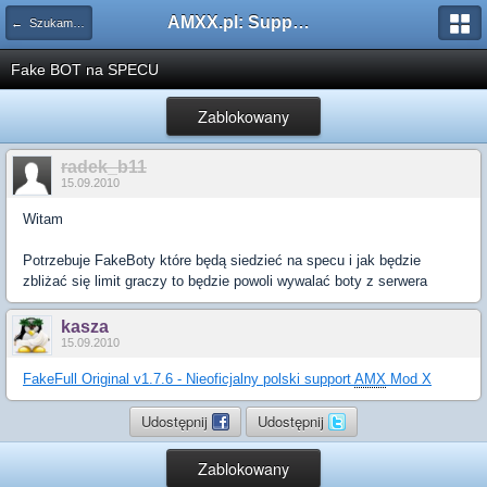
AMXX.pl: Support AMX Mod X i SourceMod
← Szukam pluginu
Fake BOT na SPECU
Zablokowany
radek_b11
15.09.2010
Witam
Potrzebuje FakeBoty które będą siedzieć na specu i jak będzie
zbliżać się limit graczy to będzie powoli wywalać boty z serwera
kasza
15.09.2010
FakeFull Original v1.7.6 - Nieoficjalny polski support
AMX
Mod X
Udostępnij
Udostępnij
Zablokowany