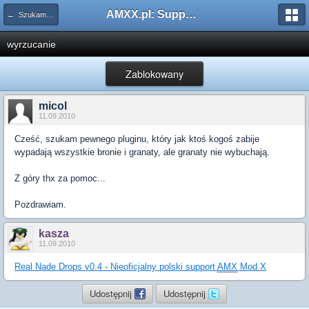
AMXX.pl: Support AMX Mod X i SourceMod
← Szukam pluginu
wyrzucanie
Zablokowany
micol
11.09.2010
Cześć, szukam pewnego pluginu, który jak ktoś kogoś zabije
wypadają wszystkie bronie i granaty, ale granaty nie wybuchają.
Z góry thx za pomoc...
Pozdrawiam.
kasza
11.09.2010
Real Nade Drops v0.4 - Nieoficjalny polski support
AMX
Mod X
Udostępnij
Udostępnij