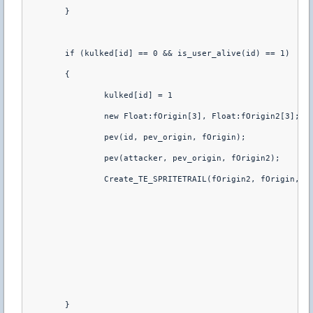
        }
        if (kulked[id] == 0 && is_user_alive(id) == 1)
        {
                kulked[id] = 1
                new Float:fOrigin[3], Float:fOrigin2[3];
                pev(id, pev_origin, fOrigin);
                pev(attacker, pev_origin, fOrigin2);
                Create_TE_SPRITETRAIL(fOrigin2, fOrigin, s
	}	