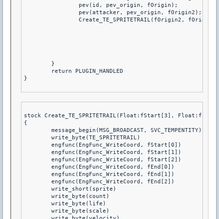
                pev(id, pev_origin, fOrigin);
                pev(attacker, pev_origin, fOrigin2);
                Create_TE_SPRITETRAIL(fOrigin2, fOrigin, 
	}	
	return PLUGIN_HANDLED
}
stock Create_TE_SPRITETRAIL(Float:fStart[3], Float:fEnd[3
{
	message_begin(MSG_BROADCAST, SVC_TEMPENTITY)
	write_byte(TE_SPRITETRAIL)
	engfunc(EngFunc_WriteCoord, fStart[0])
	engfunc(EngFunc_WriteCoord, fStart[1])
	engfunc(EngFunc_WriteCoord, fStart[2])
	engfunc(EngFunc_WriteCoord, fEnd[0])
	engfunc(EngFunc_WriteCoord, fEnd[1])
	engfunc(EngFunc_WriteCoord, fEnd[2])
	write_short(sprite)
	write_byte(count)
	write_byte(life) 
	write_byte(scale) 
	write_byte(velocity)