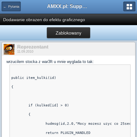
AMXX.pl: Support AMX Mod X i SourceMod
← Pytania
Dodawanie obrazen do efektu graficznego
Zablokowany
Reprezentant
11.09.2010
wrzucilem stocka z war3ft u mnie wyglada to tak:
public item_kulki(id)
{
        if (kulked[id] > 0)
        {
                hudmsg(id,2.0,"Mocy mozesz uzyc co 25sec!!
                return PLUGIN_HANDLED