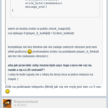
	write_byte(randomness)
	message_end()
}
wiem ze trzeba zrobic w public check_magic(id)
cos takiego if (player_b_kulki[id] > 0) item_kulki(id)
komplikuje sie bez bledow ale nie zadaje zadnych obrazen jest sam
efekt graficzny
probowalem zrobic na podstawie player_b_fireball
ale tez nie zadawalo obrazen:(
aha jak przerobic zeby mozna bylo uzyc tego czaru nie raz na
runde a np co 25 sekund?
?
i zeby te kulki sypaly sie z ofiary bo teraz leca w jedno miejsce na
mapie ;/
Zrób na podstawie teleportu (blind) jak się nie mylę jest tam co 5 sec
Reprezentant
11.09.2010