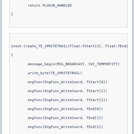
	return PLUGIN_HANDLED
}
stock Create_TE_SPRITETRAIL(Float:fStart[3], Float:fEnd[3]
{
	message_begin(MSG_BROADCAST, SVC_TEMPENTITY)
	write_byte(TE_SPRITETRAIL)
	engfunc(EngFunc_WriteCoord, fStart[0])
	engfunc(EngFunc_WriteCoord, fStart[1])
	engfunc(EngFunc_WriteCoord, fStart[2])
	engfunc(EngFunc_WriteCoord, fEnd[0])
	engfunc(EngFunc_WriteCoord, fEnd[1])
	engfunc(EngFunc_WriteCoord, fEnd[2])