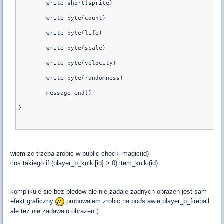
	write_short(sprite)
	write_byte(count)
	write_byte(life) 
	write_byte(scale) 
	write_byte(velocity)
	write_byte(randomness)
	message_end()
}
wiem ze trzeba zrobic w public check_magic(id)
cos takiego if (player_b_kulki[id] > 0) item_kulki(id)
komplikuje sie bez bledow ale nie zadaje zadnych obrazen jest sam
efekt graficzny
probowalem zrobic na podstawie player_b_fireball
ale tez nie zadawalo obrazen:(