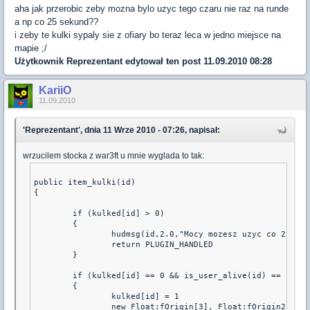
aha jak przerobic zeby mozna bylo uzyc tego czaru nie raz na runde
a np co 25 sekund??
i zeby te kulki sypaly sie z ofiary bo teraz leca w jedno miejsce na
mapie ;/
Użytkownik
Reprezentant
edytował ten post 11.09.2010 08:28
KariiO
11.09.2010
'Reprezentant', dnia 11 Wrze 2010 - 07:26, napisał:
wrzucilem stocka z war3ft u mnie wyglada to tak:
public item_kulki(id)
{
        if (kulked[id] > 0)
        {
                hudmsg(id,2.0,"Mocy mozesz uzyc co 25sec!
                return PLUGIN_HANDLED
        }
        if (kulked[id] == 0 && is_user_alive(id) == 1)
        {
                kulked[id] = 1
                new Float:fOrigin[3], Float:fOrigin2[3];